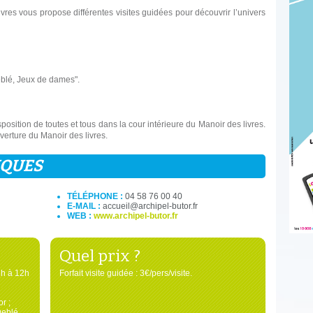
ivres vous propose différentes visites guidées pour découvrir l’univers
Deblé, Jeux de dames".
sposition de toutes et tous dans la cour intérieure du Manoir des livres.
ouverture du Manoir des livres.
IQUES
TÉLÉPHONE :
04 58 76 00 40
E-MAIL :
accueil@archipel-butor.fr
WEB :
www.archipel-butor.fr
Quel prix ?
1h à 12h
Forfait visite guidée : 3€/pers/visite.
r ;
Deblé,