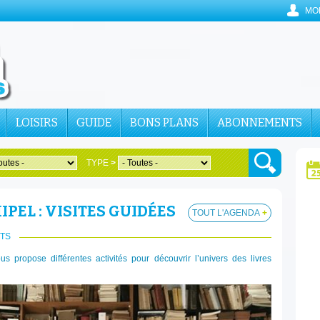
MO
LOISIRS
GUIDE
BONS PLANS
ABONNEMENTS
TYPE
>
PEL : VISITES GUIDÉES
TOUT L'AGENDA
+
TS
us propose différentes activités pour découvrir l’univers des livres