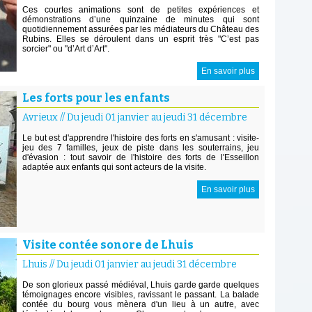
Ces courtes animations sont de petites expériences et
démonstrations d’une quinzaine de minutes qui sont
quotidiennement assurées par les médiateurs du Château des
Rubins. Elles se déroulent dans un esprit très "C’est pas
sorcier" ou "d’Art d’Art".
En savoir plus
Les forts pour les enfants
Avrieux
//
Du jeudi 01 janvier au jeudi 31 décembre
Le but est d'apprendre l'histoire des forts en s'amusant : visite-
jeu des 7 familles, jeux de piste dans les souterrains, jeu
d'évasion : tout savoir de l'histoire des forts de l'Esseillon
adaptée aux enfants qui sont acteurs de la visite.
En savoir plus
Visite contée sonore de Lhuis
Lhuis
//
Du jeudi 01 janvier au jeudi 31 décembre
De son glorieux passé médiéval, Lhuis garde garde quelques
témoignages encore visibles, ravissant le passant. La balade
contée du bourg vous mènera d'un lieu à un autre, avec