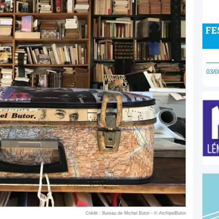
FE
03/0
Crédit : Bureau de Michel Butor - © ArchipelButor