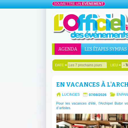
SOUMETTRE UN
ÉVÉNEMENT
AGENDA
LES ÉTAPES SYMPAS
DATE
>
LIEU
>
EN VACANCES À L'ARCHI
LUCINGES
ENFAN
07/08/2026
Pour les vacances d'été, l'Archipel Butor vo
d’artistes.