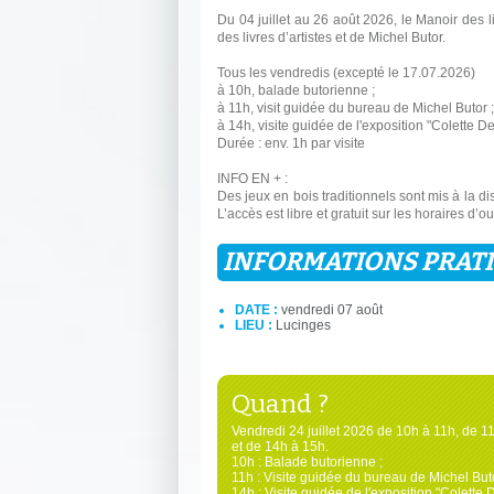
Du 04 juillet au 26 août 2026, le Manoir des l
des livres d’artistes et de Michel Butor.
Tous les vendredis (excepté le 17.07.2026)
à 10h, balade butorienne ;
à 11h, visit guidée du bureau de Michel Butor ;
à 14h, visite guidée de l'exposition "Colette 
Durée : env. 1h par visite
INFO EN + :
Des jeux en bois traditionnels sont mis à la di
L’accès est libre et gratuit sur les horaires d’
INFORMATIONS PRAT
DATE :
vendredi 07 août
LIEU :
Lucinges
Quand ?
Vendredi 24 juillet 2026 de 10h à 11h, de 1
et de 14h à 15h.
10h : Balade butorienne ;
11h : Visite guidée du bureau de Michel Buto
14h : Visite guidée de l'exposition "Colette 