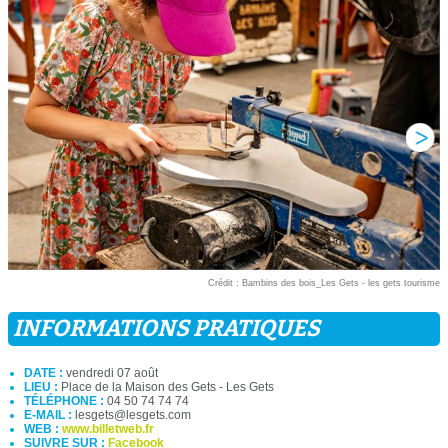
Crédit : Bambins des bois_Les Gets - les gets tourisme
INFORMATIONS PRATIQUES
DATE :
vendredi 07 août
LIEU :
Place de la Maison des Gets - Les Gets
TÉLÉPHONE :
04 50 74 74 74
E-MAIL :
lesgets@lesgets.com
WEB :
www.billetweb.fr
SUIVRE SUR :
Facebook