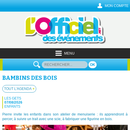
MON COMPTE
MENU
OK
BAMBINS DES BOIS
TOUT L'AGENDA
+
LES GETS
07/08/2026
ENFANTS
Pierre invite les enfants dans son atelier de menuiserie : ils apprendront à
percer, à suivre un trait avec une scie, à fabriquer une figurine en bois.