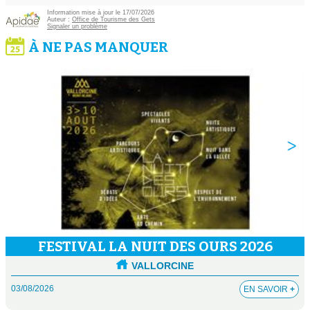
Information mise à jour le 17/07/2026
Auteur :
Office de Tourisme des Gets
Signaler un problème
À NE PAS MANQUER
FESTIVAL LA NUIT DES OURS 2026
VALLORCINE
03/08/2026
EN SAVOIR
+