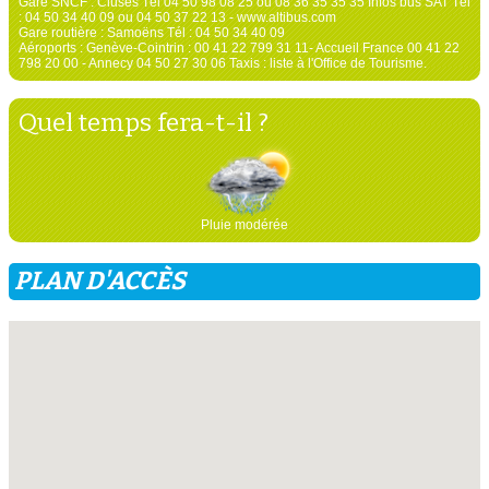
Gare SNCF : Cluses Tél 04 50 98 08 25 ou 08 36 35 35 35 Infos bus SAT Tél
: 04 50 34 40 09 ou 04 50 37 22 13 - www.altibus.com
Gare routière : Samoëns Tél : 04 50 34 40 09
Aéroports : Genève-Cointrin : 00 41 22 799 31 11- Accueil France 00 41 22
798 20 00 - Annecy 04 50 27 30 06 Taxis : liste à l'Office de Tourisme.
Quel temps fera-t-il ?
Pluie modérée
PLAN D'ACCÈS