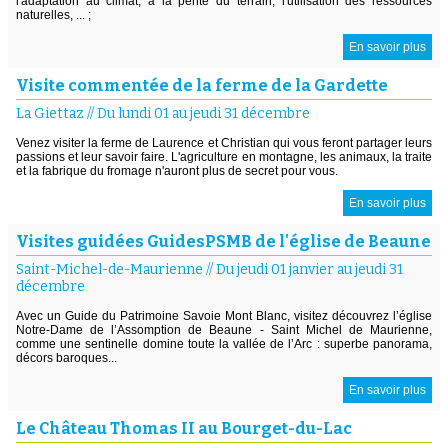
l'adaptation au climat, à la pente du terrain, l'utilisation des ressources
naturelles, ... ;
En savoir plus
Visite commentée de la ferme de la Gardette
La Giettaz
//
Du lundi 01 au jeudi 31 décembre
Venez visiter la ferme de Laurence et Christian qui vous feront partager leurs
passions et leur savoir faire. L'agriculture en montagne, les animaux, la traite
et la fabrique du fromage n'auront plus de secret pour vous.
En savoir plus
Visites guidées GuidesPSMB de l'église de Beaune
Saint-Michel-de-Maurienne
//
Du jeudi 01 janvier au jeudi 31
décembre
Avec un Guide du Patrimoine Savoie Mont Blanc, visitez découvrez l’église
Notre-Dame de l’Assomption de Beaune - Saint Michel de Maurienne,
comme une sentinelle domine toute la vallée de l’Arc : superbe panorama,
décors baroques...
En savoir plus
Le Château Thomas II au Bourget-du-Lac