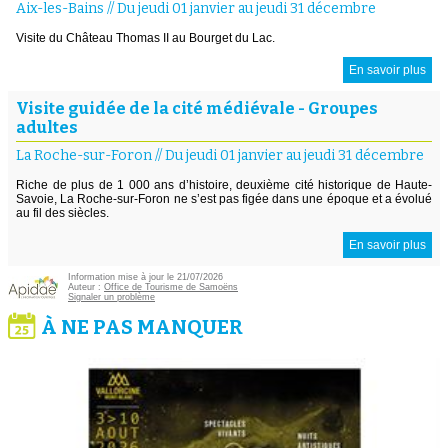
Aix-les-Bains
//
Du jeudi 01 janvier au jeudi 31 décembre
Visite du Château Thomas II au Bourget du Lac.
En savoir plus
Visite guidée de la cité médiévale - Groupes
adultes
La Roche-sur-Foron
//
Du jeudi 01 janvier au jeudi 31 décembre
Riche de plus de 1 000 ans d’histoire, deuxième cité historique de Haute-
Savoie, La Roche-sur-Foron ne s’est pas figée dans une époque et a évolué
au fil des siècles.
En savoir plus
Information mise à jour le 21/07/2026
Auteur :
Office de Tourisme de Samoëns
Signaler un problème
À NE PAS MANQUER