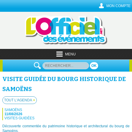
MON COMPTE
MENU
OK
VISITE GUIDÉE DU BOURG HISTORIQUE DE
SAMOËNS
TOUT L'AGENDA
+
SAMOËNS
11/08/2026
VISITES GUIDÉES
Découverte commentée du patrimoine historique et architectural du bourg de
Samoëns.