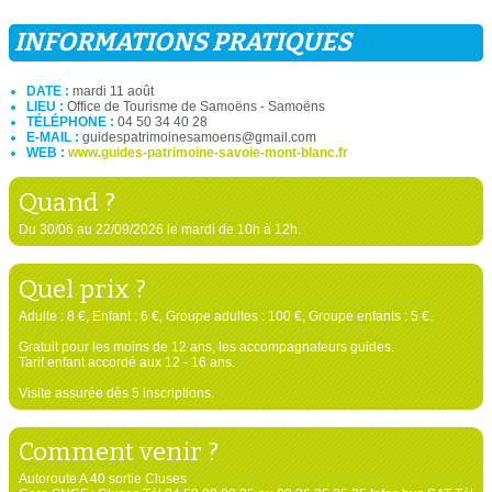
INFORMATIONS PRATIQUES
DATE :
mardi 11 août
LIEU :
Office de Tourisme de Samoëns - Samoëns
TÉLÉPHONE :
04 50 34 40 28
E-MAIL :
guidespatrimoinesamoens@gmail.com
WEB :
www.guides-patrimoine-savoie-mont-blanc.fr
Quand ?
Du 30/06 au 22/09/2026 le mardi de 10h à 12h.
Quel prix ?
Adulte : 8 €, Enfant : 6 €, Groupe adultes : 100 €, Groupe enfants : 5 €.
Gratuit pour les moins de 12 ans, les accompagnateurs guides.
Tarif enfant accordé aux 12 - 16 ans.
Visite assurée dès 5 inscriptions.
Comment venir ?
Autoroute A 40 sortie Cluses