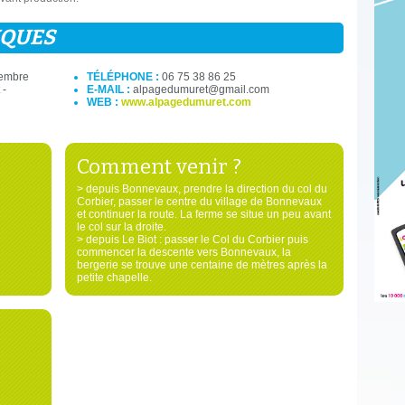
IQUES
cembre
TÉLÉPHONE :
06 75 38 86 25
 -
E-MAIL :
alpagedumuret@gmail.com
WEB :
www.alpagedumuret.com
Comment venir ?
> depuis Bonnevaux, prendre la direction du col du
Corbier, passer le centre du village de Bonnevaux
et continuer la route. La ferme se situe un peu avant
le col sur la droite.
> depuis Le Biot : passer le Col du Corbier puis
commencer la descente vers Bonnevaux, la
bergerie se trouve une centaine de mètres après la
petite chapelle.