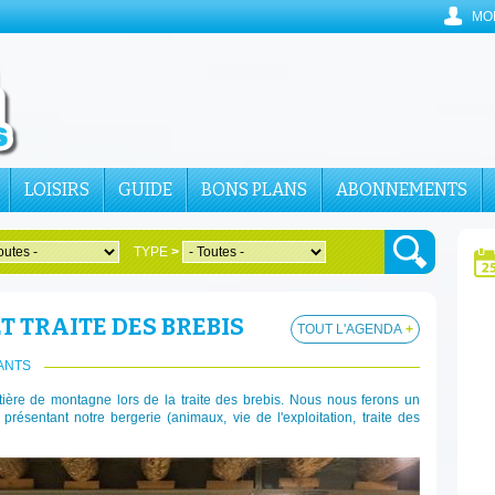
MO
LOISIRS
GUIDE
BONS PLANS
ABONNEMENTS
TYPE
>
ET TRAITE DES BREBIS
TOUT L'AGENDA
+
ANTS
itière de montagne lors de la traite des brebis. Nous nous ferons un
présentant notre bergerie (animaux, vie de l'exploitation, traite des