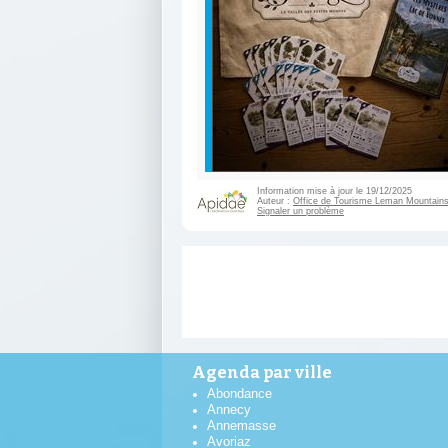
Information mise à jour le 19/12/2025
Auteur :
Office de Tourisme Leman Mountains
Signaler un problème
Agenda par ville
Abondance
Annecy
Annemasse
Avoriaz