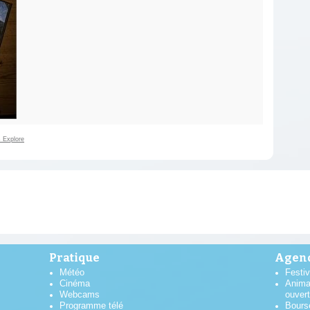
 Explore
Pratique
Agend
Météo
Festiv
Cinéma
Anima
Webcams
ouver
Programme télé
Bours