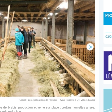
FE
03/0
Crédit : Les explications de l'éleveur - Yvan Tisseyre / OT Vallée d'Aulps
de brebis, production et vente sur place : crottins, tomettes grises,
vant production.