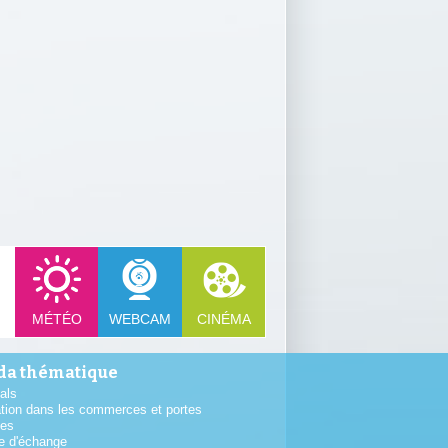
MÉTÉO
WEBCAM
CINÉMA
a thématique
als
tion dans les commerces et portes
tes
e d'échange