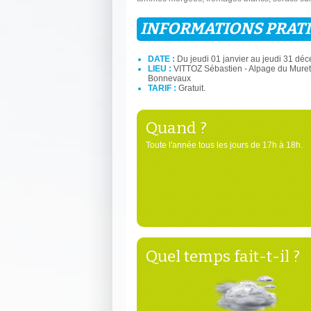
INFORMATIONS PRAT
DATE :
Du jeudi 01 janvier au jeudi 31 dé
LIEU :
VITTOZ Sébastien - Alpage du Muret
Bonnevaux
TARIF :
Gratuit.
Quand ?
Toute l'année tous les jours de 17h à 18h.
Quel temps fait-t-il ?