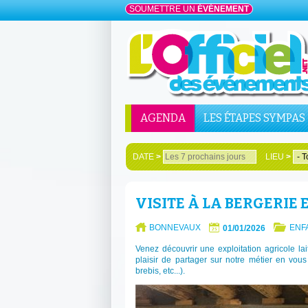
SOUMETTRE UN
ÉVÉNEMENT
AGENDA
LES ÉTAPES SYMPAS
DATE
>
LIEU
>
VISITE À LA BERGERIE 
BONNEVAUX
ENF
01/01/2026
Venez découvrir une exploitation agricole la
plaisir de partager sur notre métier en vous 
brebis, etc...).