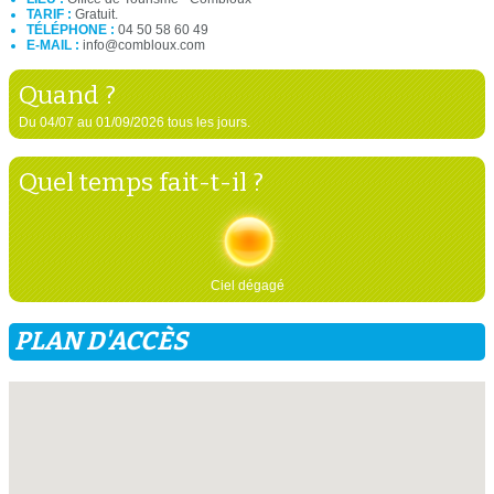
TARIF :
Gratuit.
TÉLÉPHONE :
04 50 58 60 49
E-MAIL :
info@combloux.com
Quand ?
Du 04/07 au 01/09/2026 tous les jours.
Quel temps fait-t-il ?
Ciel dégagé
PLAN D'ACCÈS