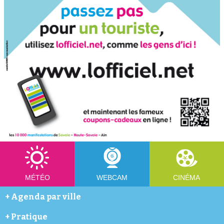
MÉTÉO
WEBCAM
CINÉMA
+
Agenda par ville
Abondance
+
Pratique
Annecy