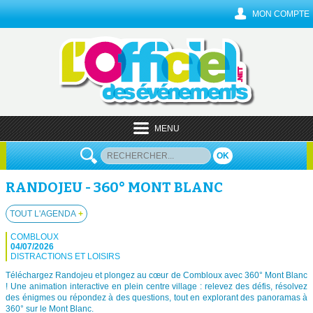
MON COMPTE
MENU
OK
RANDOJEU - 360° MONT BLANC
TOUT L'AGENDA
+
COMBLOUX
04/07/2026
DISTRACTIONS ET LOISIRS
Téléchargez Randojeu et plongez au cœur de Combloux avec 360° Mont Blanc
! Une animation interactive en plein centre village : relevez des défis, résolvez
des énigmes ou répondez à des questions, tout en explorant des panoramas à
360° sur le Mont Blanc.