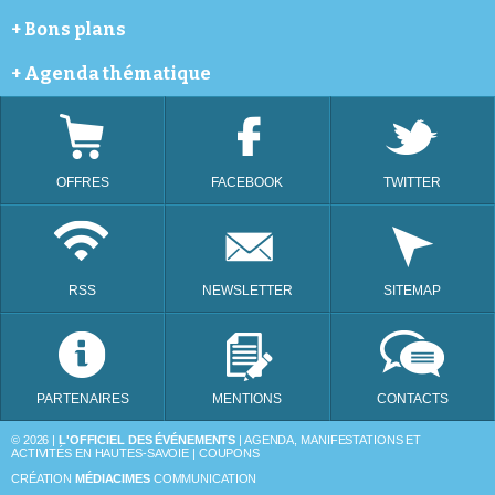
Annemasse
Météo
+
Bons plans
Avoriaz
Cinéma
Bellevaux
Webcams
Coupon de réductions
+
Agenda thématique
Bonneville
Programme télé
Châtel
Festivals
Évian-les-Bains
Animation dans les commerces et portes ouvertes
La Chapelle-d'Abondance
Bourse d'échange
Les Gets
Brocantes
OFFRES
FACEBOOK
TWITTER
Morzine
Distractions et loisirs
Saint-Julien-en-Genevois
Lotos
Taninges
Thonon-les-Bains
RSS
NEWSLETTER
SITEMAP
PARTENAIRES
MENTIONS
CONTACTS
© 2026 |
L'OFFICIEL DES ÉVÉNEMENTS
| AGENDA, MANIFESTATIONS ET
ACTIVITÉS EN HAUTES-SAVOIE | COUPONS
CRÉATION
MÉDIACIMES
COMMUNICATION