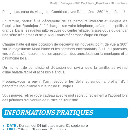
Crédit : Rando jeu - 360° Mont Blanc_Combloux - OT Combloux
Plongez au cœur du village de Combloux avec Rando Jeu - 360° Mont Blanc !
En famille, partez à la découverte de ce parcours interactif et ludique via
l'application Randojeu à télécharger sur votre téléphone, idéale pour petits et
grands. Dans les ruelles pittoresques du centre village, laissez-vous guider par
une série d'énigmes et de jeux qui vous mèneront d'étape en étape.
Chaque halte est une occasion de découvrir un nouveau point de vue à 360°
sur le majestueux Mont Blanc et les sommets environnants. Au fil du parcours,
vos enfants s'amuseront tout en apprenant des anecdotes sur la montagne et le
patrimoine local.
Un moment de complicité et d'évasion qui ravira toute la famille, au rythme
d'une balade facile et accessible à tous.
Préparez-vous à ouvrir l'œil, résoudre les défis et surtout à profiter d'un
panorama inoubliable sur le toit de l'Europe !
Vous pouvez retirer votre cadeau avec le mot secret directement à l'accueil lors
des périodes d'ouverture de l'Office de Tourisme.
INFORMATIONS PRATIQUES
DATE :
Du samedi 04 juillet au mardi 01 septembre
LIEU :
Office de Tourisme - Combloux