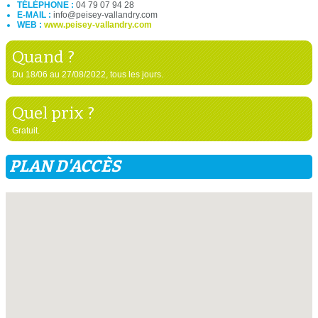
TÉLÉPHONE :
04 79 07 94 28
E-MAIL :
info@peisey-vallandry.com
WEB :
www.peisey-vallandry.com
Quand ?
Du 18/06 au 27/08/2022, tous les jours.
Quel prix ?
Gratuit.
PLAN D'ACCÈS