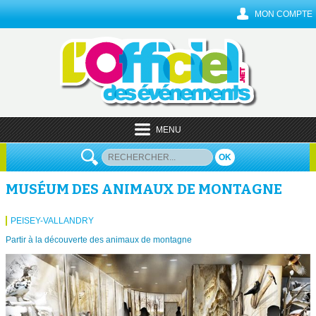
MON COMPTE
MENU
OK
MUSÉUM DES ANIMAUX DE MONTAGNE
PEISEY-VALLANDRY
Partir à la découverte des animaux de montagne