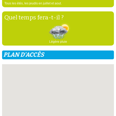
Tous les étés, les jeudis en juillet et aout.
Quel temps fera-t-il ?
Légère pluie
PLAN D'ACCÈS