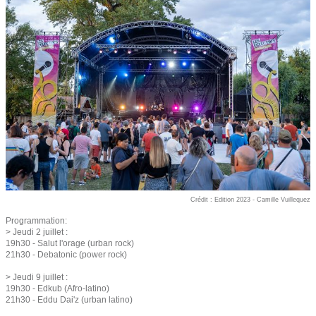
Crédit : Edition 2023 - Camille Vuillequez
Programmation:
> Jeudi 2 juillet :
19h30 - Salut l'orage (urban rock)
21h30 - Debatonic (power rock)
> Jeudi 9 juillet :
19h30 - Edkub (Afro-latino)
21h30 - Eddu Dai'z (urban latino)