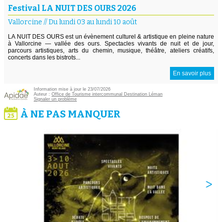
Festival LA NUIT DES OURS 2026
Vallorcine
//
Du lundi 03 au lundi 10 août
LA NUIT DES OURS est un évènement culturel & artistique en pleine nature
à Vallorcine — vallée des ours. Spectacles vivants de nuit et de jour,
parcours artistiques, arts du chemin, musique, théâtre, ateliers créatifs,
concerts dans les bistrots...
En savoir plus
Information mise à jour le 23/07/2026
Auteur :
Office de Tourisme intercommunal Destination Léman
Signaler un problème
À NE PAS MANQUER