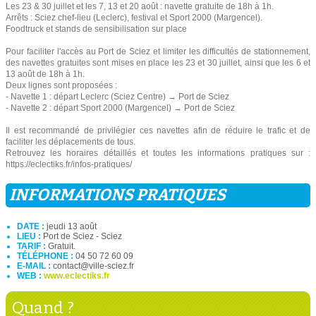
Les 23 & 30 juillet et les 7, 13 et 20 août : navette gratuite de 18h à 1h.
Arrêts : Sciez chef-lieu (Leclerc), festival et Sport 2000 (Margencel).
Foodtruck et stands de sensibilisation sur place
Pour faciliter l'accès au Port de Sciez et limiter les difficultés de stationnement,
des navettes gratuites sont mises en place les 23 et 30 juillet, ainsi que les 6 et
13 août de 18h à 1h.
Deux lignes sont proposées :
- Navette 1 : départ Leclerc (Sciez Centre) → Port de Sciez
- Navette 2 : départ Sport 2000 (Margencel) → Port de Sciez
Il est recommandé de privilégier ces navettes afin de réduire le trafic et de
faciliter les déplacements de tous.
Retrouvez les horaires détaillés et toutes les informations pratiques sur :
https://eclectiks.fr/infos-pratiques/
INFORMATIONS PRATIQUES
DATE :
jeudi 13 août
LIEU :
Port de Sciez - Sciez
TARIF :
Gratuit.
TÉLÉPHONE :
04 50 72 60 09
E-MAIL :
contact@ville-sciez.fr
WEB :
www.eclectiks.fr
Quand ?