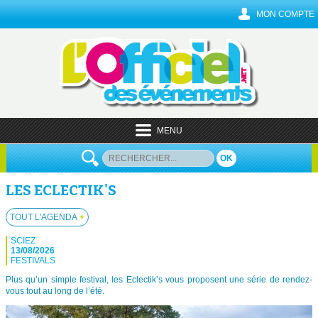
MON COMPTE
MENU
OK
LES ECLECTIK'S
TOUT L'AGENDA
+
SCIEZ
13/08/2026
FESTIVALS
Plus qu’un simple festival, les Eclectik’s vous proposent une série de rendez-
vous tout au long de l’été.