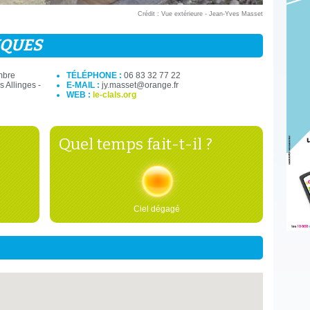
Crédit : Vue extérieure - Jean-Yves Masset
IQUES
mbre
TÉLÉPHONE :
06 83 32 77 22
s Allinges -
E-MAIL :
jy.masset@orange.fr
WEB :
le-clals.org
Quel temps fait-t-il ?
Ciel dégagé