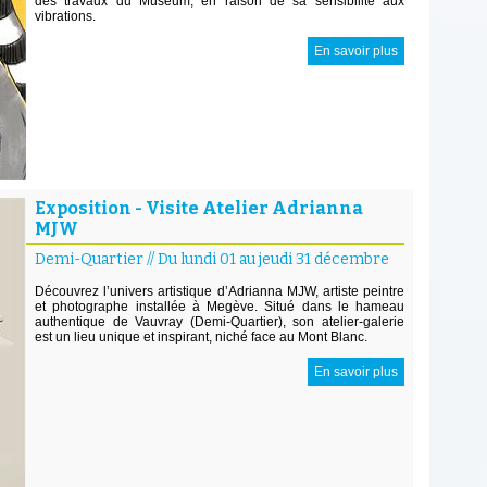
des travaux du Muséum, en raison de sa sensibilité aux
vibrations.
En savoir plus
Exposition - Visite Atelier Adrianna
MJW
Demi-Quartier
//
Du lundi 01 au jeudi 31 décembre
Découvrez l’univers artistique d’Adrianna MJW, artiste peintre
et photographe installée à Megève. Situé dans le hameau
authentique de Vauvray (Demi-Quartier), son atelier-galerie
est un lieu unique et inspirant, niché face au Mont Blanc.
En savoir plus