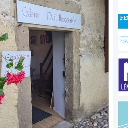
FE
03/0