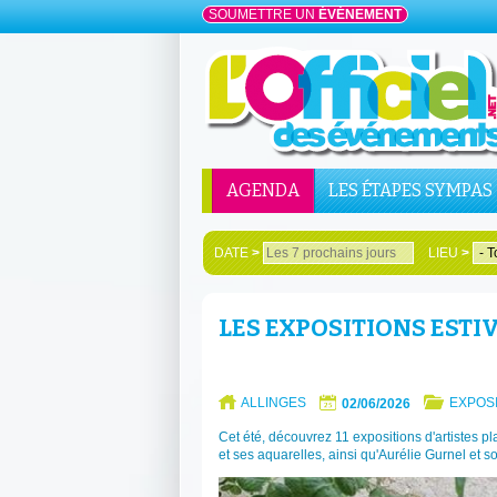
SOUMETTRE UN
ÉVÉNEMENT
AGENDA
LES ÉTAPES SYMPAS
DATE
>
LIEU
>
LES EXPOSITIONS ESTIV
ALLINGES
EXPOS
02/06/2026
Cet été, découvrez 11 expositions d'artistes plas
et ses aquarelles, ainsi qu'Aurélie Gurnel et son