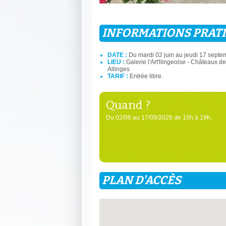
INFORMATIONS PRAT
DATE :
Du mardi 02 juin au jeudi 17 septe
LIEU :
Galerie l'Art'llingeoise - Châteaux de
Allinges
TARIF :
Entrée libre.
Quand ?
Du 02/06 au 17/09/2026 de 15h à 19h.
PLAN D'ACCÈS