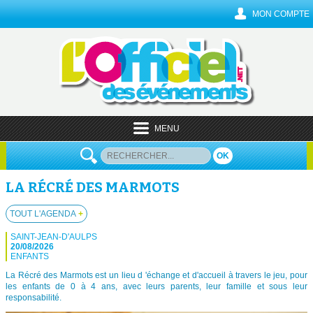
MON COMPTE
MENU
OK
LA RÉCRÉ DES MARMOTS
TOUT L'AGENDA
+
SAINT-JEAN-D'AULPS
20/08/2026
ENFANTS
La Récré des Marmots est un lieu d 'échange et d'accueil à travers le jeu, pour
les enfants de 0 à 4 ans, avec leurs parents, leur famille et sous leur
responsabilité.