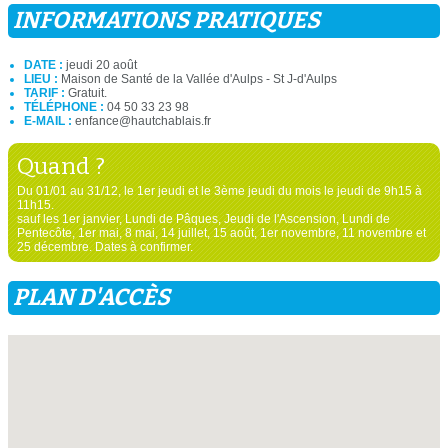
INFORMATIONS PRATIQUES
DATE :
jeudi 20 août
LIEU :
Maison de Santé de la Vallée d'Aulps - St J-d'Aulps
TARIF :
Gratuit.
TÉLÉPHONE :
04 50 33 23 98
E-MAIL :
enfance@hautchablais.fr
Quand ?
Du 01/01 au 31/12, le 1er jeudi et le 3ème jeudi du mois le jeudi de 9h15 à
11h15.
sauf les 1er janvier, Lundi de Pâques, Jeudi de l'Ascension, Lundi de
Pentecôte, 1er mai, 8 mai, 14 juillet, 15 août, 1er novembre, 11 novembre et
25 décembre. Dates à confirmer.
PLAN D'ACCÈS