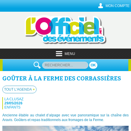
MON COMPTE
MENU
OK
GOÛTER À LA FERME DES CORBASSIÈRES
TOUT L'AGENDA
+
LA CLUSAZ
29/05/2026
ENFANTS
Ancienne étable au chalet d’alpage avec vue panoramique sur la chaîne des
Aravis. Goûters et repas traditionnels aux fromages de la Ferme.