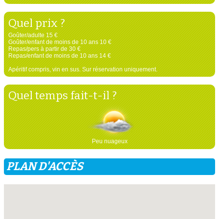
Quel prix ?
Goûter/adulte 15 €
Goûter/enfant de moins de 10 ans 10 €
Repas/pers à partir de 30 €
Repas/enfant de moins de 10 ans 14 €
Apéritif compris, vin en sus. Sur réservation uniquement.
Quel temps fait-t-il ?
Peu nuageux
PLAN D'ACCÈS