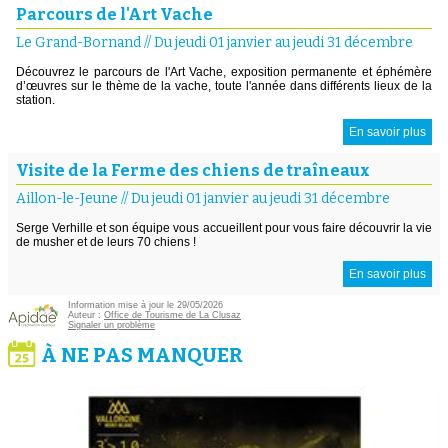
Parcours de l'Art Vache
Le Grand-Bornand
//
Du jeudi 01 janvier au jeudi 31 décembre
Découvrez le parcours de l'Art Vache, exposition permanente et éphémère
d’œuvres sur le thème de la vache, toute l'année dans différents lieux de la
station.
En savoir plus
Visite de la Ferme des chiens de traîneaux
Aillon-le-Jeune
//
Du jeudi 01 janvier au jeudi 31 décembre
Serge Verhille et son équipe vous accueillent pour vous faire découvrir la vie
de musher et de leurs 70 chiens !
En savoir plus
Information mise à jour le 29/05/2026
Auteur :
Office de Tourisme de La Clusaz
Signaler un problème
À NE PAS MANQUER