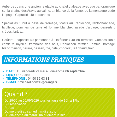
Auberge : dans une ancienne étable au chalet d’alpage avec vue panoramique
sur la chaîne des Aravis au calme, ambiance de la ferme, de la montagne et de
l’alpage. Capacité : 40 personnes.
Spécialités : tout à base de fromage, toasts au Reblochon, reblochonnade,
tartiflette, pommes de terre et Tomme blanche, salade d'alpage, desserts :
crêpes, tartes...
Goûters : capacité 40 personnes à l'intérieur / 40 en terrasse. Composition :
confiture myrtille, framboise des bois, Reblochon fermier, Tomme, fromage
blanc maison, beurre, dessert, thé, café, chocolat, lait chaud, froid.
INFORMATIONS PRATIQUES
DATE :
Du vendredi 29 mai au dimanche 06 septembre
LIEU :
La Clusaz
TÉLÉPHONE :
04 50 32 63 81
E-MAIL :
michael.donzel@orange.fr
Quand ?
Du 29/05 au 06/09/2026 tous les jours de 15h à 17h.
Sur réservation.
Repas :
Du mercredi au samedi : midi et soir.
Du dimanche au mardi : uniquement le midi.