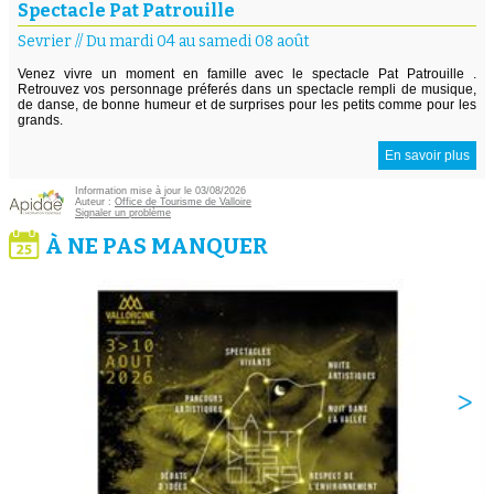
Spectacle Pat Patrouille
Sevrier
//
Du mardi 04 au samedi 08 août
Venez vivre un moment en famille avec le spectacle Pat Patrouille .
Retrouvez vos personnage préferés dans un spectacle rempli de musique,
de danse, de bonne humeur et de surprises pour les petits comme pour les
grands.
En savoir plus
Information mise à jour le 03/08/2026
Auteur :
Office de Tourisme de Valloire
Signaler un problème
À NE PAS MANQUER