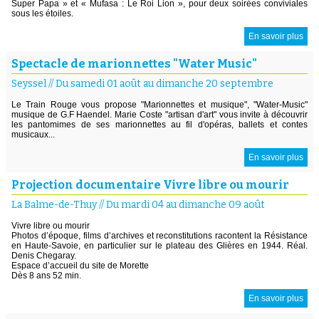
Super Papa » et « Mufasa : Le Roi Lion », pour deux soirées conviviales
sous les étoiles.
En savoir plus
Spectacle de marionnettes "Water Music"
Seyssel
//
Du samedi 01 août au dimanche 20 septembre
Le Train Rouge vous propose "Marionnettes et musique", "Water-Music"
musique de G.F Haendel. Marie Coste "artisan d'art" vous invite à découvrir
les pantomimes de ses marionnettes au fil d'opéras, ballets et contes
musicaux...
En savoir plus
Projection documentaire Vivre libre ou mourir
La Balme-de-Thuy
//
Du mardi 04 au dimanche 09 août
Vivre libre ou mourir
Photos d’époque, films d’archives et reconstitutions racontent la Résistance
en Haute-Savoie, en particulier sur le plateau des Glières en 1944. Réal.
Denis Chegaray.
Espace d’accueil du site de Morette
Dès 8 ans 52 min.
En savoir plus