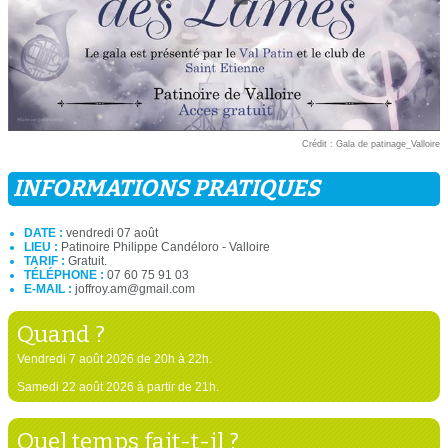
Crédit : Gala de patinage_Valloire
INFORMATIONS PRATIQUES
DATE :
vendredi 07 août
LIEU :
Patinoire Philippe Candéloro - Valloire
TARIF :
Gratuit.
TÉLÉPHONE :
07 60 75 91 03
E-MAIL :
joffroy.am@gmail.com
Quand ?
Vendredi 7 août 2026 de 20h à 22h.
Samedi 22 août 2026 à partir de 21h.
Quel temps fait-t-il ?