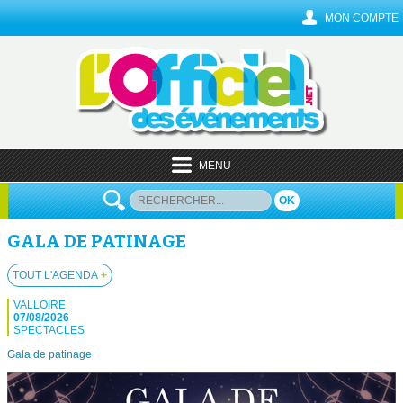
MON COMPTE
MENU
OK
GALA DE PATINAGE
TOUT L'AGENDA
+
VALLOIRE
07/08/2026
SPECTACLES
Gala de patinage