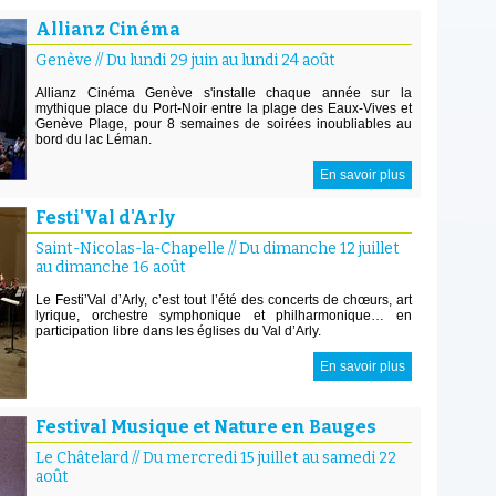
Allianz Cinéma
Genève
//
Du lundi 29 juin au lundi 24 août
Allianz Cinéma Genève s'installe chaque année sur la
mythique place du Port-Noir entre la plage des Eaux-Vives et
Genève Plage, pour 8 semaines de soirées inoubliables au
bord du lac Léman.
En savoir plus
Festi'Val d'Arly
Saint-Nicolas-la-Chapelle
//
Du dimanche 12 juillet
au dimanche 16 août
Le Festi’Val d’Arly, c’est tout l’été des concerts de chœurs, art
lyrique, orchestre symphonique et philharmonique… en
participation libre dans les églises du Val d’Arly.
En savoir plus
Festival Musique et Nature en Bauges
Le Châtelard
//
Du mercredi 15 juillet au samedi 22
août