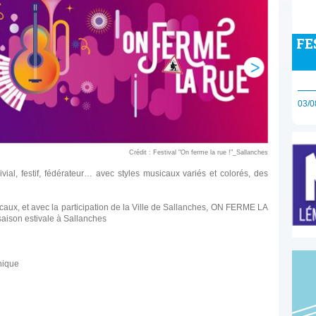
FE
03/0
Crédit : Festival "On ferme la rue !"_Sallanches
, festif, fédérateur… avec styles musicaux variés et colorés, des
caux, et avec la participation de la Ville de Sallanches, ON FERME LA
saison estivale à Sallanches
nique