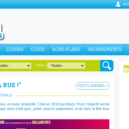
MO
LOISIRS
GUIDE
BONS PLANS
ABONNEMENTS
TYPE
>
 RUE !"
TOUT L'AGENDA
+
TIVALS
ous, en toute simplicité. Créé en 2018 par Afozic Prod, l’objectif est de
e mois d’été (juin, juillet, aout et septembre), et de faire la fête tous