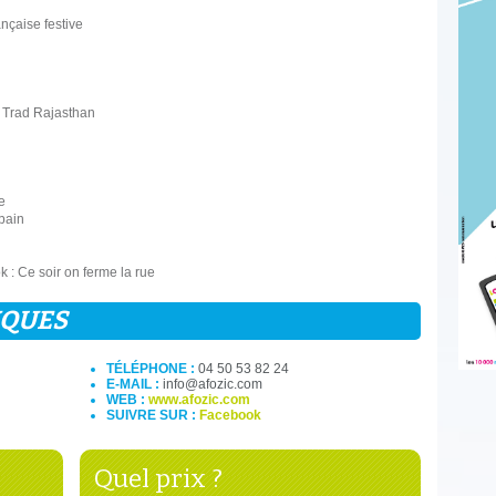
çaise festive
 Trad Rajasthan
e
bain
 : Ce soir on ferme la rue
IQUES
TÉLÉPHONE :
04 50 53 82 24
E-MAIL :
info@afozic.com
WEB :
www.afozic.com
SUIVRE SUR :
Facebook
Quel prix ?