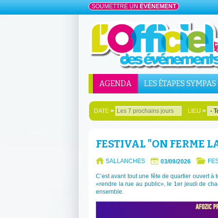
SOUMETTRE UN
ÉVÉNEMENT
AGENDA
LES ÉTAPES SYMPAS
DATE
>
LIEU
>
FESTIVAL "ON FERME LA
SALLANCHES
FES
03/09/2026
C’est avant tout une fête de quartier ouvert à t
«rendre la rue au public», le 1er jeudi de chaqu
ensemble.