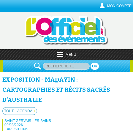
MON COMPTE
MENU
OK
EXPOSITION - MAD̲AYIN :
CARTOGRAPHIES ET RÉCITS SACRÉS
D'AUSTRALIE
TOUT L'AGENDA
+
SAINT-GERVAIS-LES-BAINS
09/08/2026
EXPOSITIONS