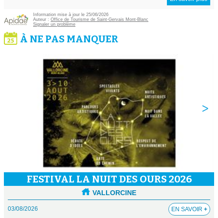
Information mise à jour le 25/06/2026
Auteur :
Office de Tourisme de Saint-Gervais Mont-Blanc
Signaler un problème
À NE PAS MANQUER
FESTIVAL LA NUIT DES OURS 2026
VALLORCINE
03/08/2026
EN SAVOIR
+