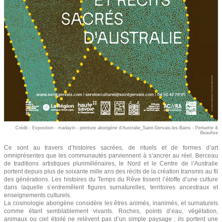
Crédit : Exposition - madayin - peinture aborigène d’Australie_Saint-Gervais-les-Bains - Perluette &
Beaufixe
Ce sont au travers d’histoires sacrées, de rituels et de formes d’art
omniprésentes que les communautés parviennent à s’ancrer au réel. Berceau
de traditions artistiques plurimillénaires, le Nord et le Centre de l’Australie
portent depuis plus de soixante mille ans des récits de la création transmis au fil
des générations. Les histoires du Temps du Rêve tissent l’étoffe d’une culture
dans laquelle s’entremêlent figures surnaturelles, territoires ancestraux et
enseignements culturels.
La cosmologie aborigène considère les êtres animés, inanimés, et surnaturels
comme étant semblablement vivants. Roches, points d’eau, végétation,
animaux ou ciel étoilé ne relèvent pas d’un simple paysage : ils portent une