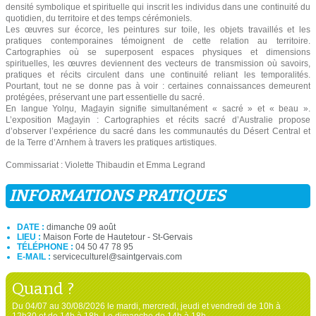
densité symbolique et spirituelle qui inscrit les individus dans une continuité du
quotidien, du territoire et des temps cérémoniels.
Les œuvres sur écorce, les peintures sur toile, les objets travaillés et les
pratiques contemporaines témoignent de cette relation au territoire.
Cartographies où se superposent espaces physiques et dimensions
spirituelles, les œuvres deviennent des vecteurs de transmission où savoirs,
pratiques et récits circulent dans une continuité reliant les temporalités.
Pourtant, tout ne se donne pas à voir : certaines connaissances demeurent
protégées, préservant une part essentielle du sacré.
En langue Yolŋu, Mad̲ayin signifie simultanément « sacré » et « beau ».
L’exposition Mad̲ayin : Cartographies et récits sacré d’Australie propose
d’observer l’expérience du sacré dans les communautés du Désert Central et
de la Terre d’Arnhem à travers les pratiques artistiques.
Commissariat : Violette Thibaudin et Emma Legrand
INFORMATIONS PRATIQUES
DATE :
dimanche 09 août
LIEU :
Maison Forte de Hautetour - St-Gervais
TÉLÉPHONE :
04 50 47 78 95
E-MAIL :
serviceculturel@saintgervais.com
Quand ?
Du 04/07 au 30/08/2026 le mardi, mercredi, jeudi et vendredi de 10h à
12h30 et de 14h à 18h. Le dimanche de 14h à 18h.