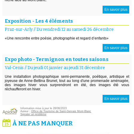
En savoir plus
Exposition - Les 4 éléments
Praz-sur-Arly
//
Du vendredi 12 au samedi 26 décembre
«Une rencontre entre poésie, photographie et regard d’enfants»
En savoir plus
Expo photo - Termignon en toutes saisons
Val-Cenis
//
Du jeudi 01 janvier au jeudi 31 décembre
Une installation photographique semi-permanente, poétique, artistique et
joyeuse de Anne-Bettina Brunet, tout au long d'une promenade aménagée,
des images hiver vous surprendront en été, des images été vous
réchaufferont en hiver.
En savoir plus
Information mise à jour le 28/06/2023
Auteur :
Office de Tourisme de Saint-Gervais Mont-Blanc
Signaler un problème
À NE PAS MANQUER