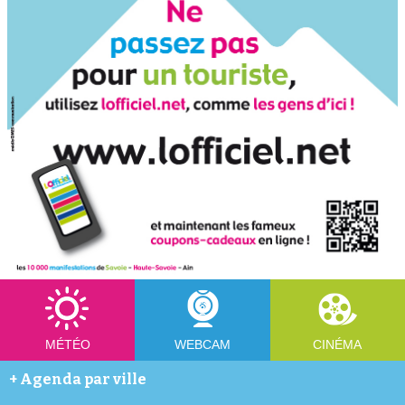
MÉTÉO
WEBCAM
CINÉMA
+
Agenda par ville