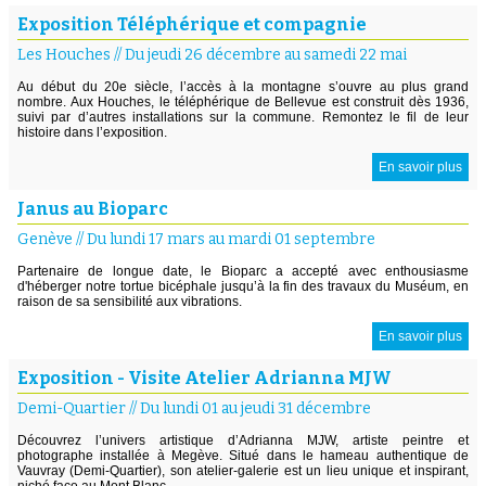
Exposition Téléphérique et compagnie
Les Houches
//
Du jeudi 26 décembre au samedi 22 mai
Au début du 20e siècle, l’accès à la montagne s’ouvre au plus grand
nombre. Aux Houches, le téléphérique de Bellevue est construit dès 1936,
suivi par d’autres installations sur la commune. Remontez le fil de leur
histoire dans l’exposition.
En savoir plus
Janus au Bioparc
Genève
//
Du lundi 17 mars au mardi 01 septembre
Partenaire de longue date, le Bioparc a accepté avec enthousiasme
d'héberger notre tortue bicéphale jusqu’à la fin des travaux du Muséum, en
raison de sa sensibilité aux vibrations.
En savoir plus
Exposition - Visite Atelier Adrianna MJW
Demi-Quartier
//
Du lundi 01 au jeudi 31 décembre
Découvrez l’univers artistique d’Adrianna MJW, artiste peintre et
photographe installée à Megève. Situé dans le hameau authentique de
Vauvray (Demi-Quartier), son atelier-galerie est un lieu unique et inspirant,
niché face au Mont Blanc.