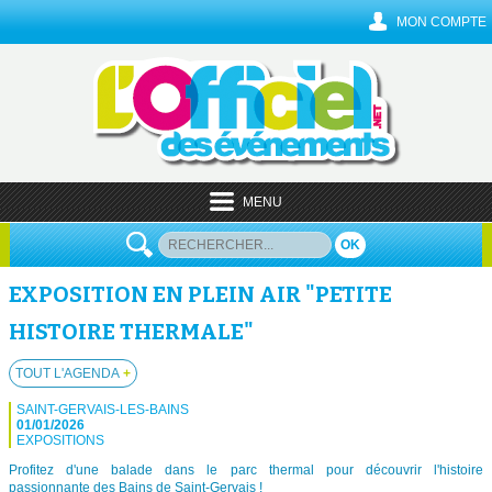
MON COMPTE
MENU
OK
EXPOSITION EN PLEIN AIR "PETITE
HISTOIRE THERMALE"
TOUT L'AGENDA
+
SAINT-GERVAIS-LES-BAINS
01/01/2026
EXPOSITIONS
Profitez d'une balade dans le parc thermal pour découvrir l'histoire
passionnante des Bains de Saint-Gervais !