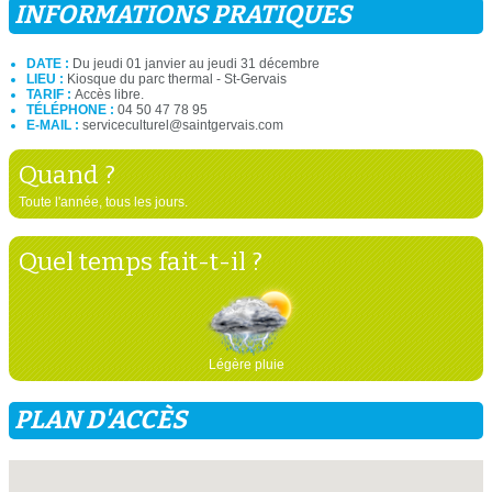
INFORMATIONS PRATIQUES
DATE :
Du jeudi 01 janvier au jeudi 31 décembre
LIEU :
Kiosque du parc thermal - St-Gervais
TARIF :
Accès libre.
TÉLÉPHONE :
04 50 47 78 95
E-MAIL :
serviceculturel@saintgervais.com
Quand ?
Toute l'année, tous les jours.
Quel temps fait-t-il ?
Légère pluie
PLAN D'ACCÈS