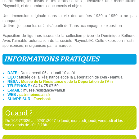
l’habillement, les loisirs et les droits sociaux, découvrez une reconstitution
Playmobil, et de nombreux documents et objets.
Une immersion originale dans la vie des années 1930 à 1950 à ne pas
manquer !
Un livret jeu pour les enfants à partir de 7 ans accompagne l’exposition.
Exposition de figurines issues de la collection privée de Dominique Béthune.
Avec l'aimable autorisation de la société Playmobil®. Cette exposition n'est ni
sponsorisée, ni organisée par la marque.
INFORMATIONS PRATIQUES
DATE :
Du mercredi 05 au lundi 10 août
LIEU :
Musée de la Résistance et de la Déportation de l'Ain - Nantua
RÉSA :
Musée de la Résistance et de la Déportation de l'Ain
TÉLÉPHONE :
04 74 75 07 50
E-MAIL :
musee.resistance@ain.fr
WEB :
patrimoines.ain.fr
SUIVRE SUR :
Facebook
Quand ?
Du 10/07/2026 au 02/01/2027 le lundi, mercredi, jeudi, vendredi et les
week-ends de 10h à 18h.