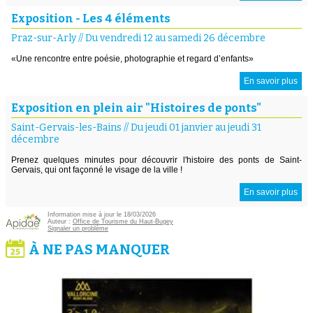
Exposition - Les 4 éléments
Praz-sur-Arly
//
Du vendredi 12 au samedi 26 décembre
«Une rencontre entre poésie, photographie et regard d’enfants»
En savoir plus
Exposition en plein air "Histoires de ponts"
Saint-Gervais-les-Bains
//
Du jeudi 01 janvier au jeudi 31
décembre
Prenez quelques minutes pour découvrir l'histoire des ponts de Saint-
Gervais, qui ont façonné le visage de la ville !
En savoir plus
Information mise à jour le 18/03/2026
Auteur :
Office de Tourisme du Haut-Bugey
Signaler un problème
À NE PAS MANQUER