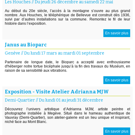
Les Houches
//
Du jeudi 26 décembre au samedi 22 mai
Au début du 20e siècle, l’accès à la montagne s’ouvre au plus grand
nombre. Aux Houches, le téléphérique de Bellevue est construit dès 1936,
suivi par d’autres installations sur la commune. Remontez le fil de leur
histoire dans l’exposition.
En savoir plus
Janus au Bioparc
Genève
//
Du lundi 17 mars au mardi 01 septembre
Partenaire de longue date, le Bioparc a accepté avec enthousiasme
d'héberger notre tortue bicéphale jusqu’à la fin des travaux du Muséum, en
raison de sa sensibilité aux vibrations.
En savoir plus
Exposition - Visite Atelier Adrianna MJW
Demi-Quartier
//
Du lundi 01 au jeudi 31 décembre
Découvrez l’univers artistique d’Adrianna MJW, artiste peintre et
photographe installée à Megève. Situé dans le hameau authentique de
Vauvray (Demi-Quartier), son atelier-galerie est un lieu unique et inspirant,
niché face au Mont Blanc.
En savoir plus