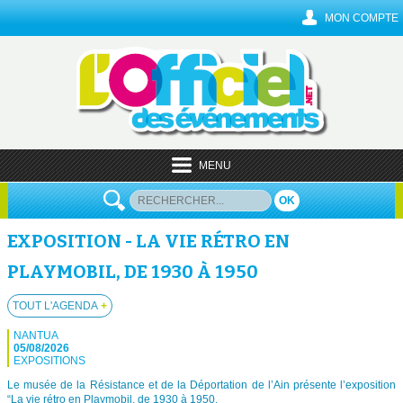
MON COMPTE
MENU
OK
EXPOSITION - LA VIE RÉTRO EN
PLAYMOBIL, DE 1930 À 1950
TOUT L'AGENDA
+
NANTUA
05/08/2026
EXPOSITIONS
Le musée de la Résistance et de la Déportation de l’Ain présente l’exposition
“La vie rétro en Playmobil, de 1930 à 1950.