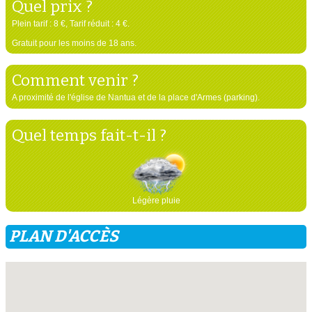
Quel prix ?
Plein tarif : 8 €, Tarif réduit : 4 €.
Gratuit pour les moins de 18 ans.
Comment venir ?
A proximité de l'église de Nantua et de la place d'Armes (parking).
Quel temps fait-t-il ?
Légère pluie
PLAN D'ACCÈS