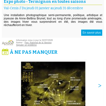
Expo photo - Termignon en toutes saisons
Val-Cenis
//
Du jeudi 01 janvier au jeudi 31 décembre
Une installation photographique semi-permanente, poétique, artistique et
joyeuse de Anne-Bettina Brunet, tout au long d'une promenade aménagée,
des images hiver vous surprendront en été, des images été vous
réchaufferont en hiver.
En savoir plus
Information mise à jour le 02/07/2026
Auteur :
Parc National de la Vanoise
Signaler un problème
À NE PAS MANQUER