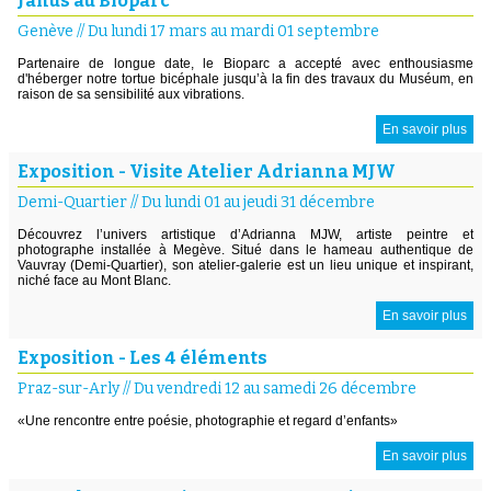
Janus au Bioparc
Genève
//
Du lundi 17 mars au mardi 01 septembre
Partenaire de longue date, le Bioparc a accepté avec enthousiasme
d'héberger notre tortue bicéphale jusqu’à la fin des travaux du Muséum, en
raison de sa sensibilité aux vibrations.
En savoir plus
Exposition - Visite Atelier Adrianna MJW
Demi-Quartier
//
Du lundi 01 au jeudi 31 décembre
Découvrez l’univers artistique d’Adrianna MJW, artiste peintre et
photographe installée à Megève. Situé dans le hameau authentique de
Vauvray (Demi-Quartier), son atelier-galerie est un lieu unique et inspirant,
niché face au Mont Blanc.
En savoir plus
Exposition - Les 4 éléments
Praz-sur-Arly
//
Du vendredi 12 au samedi 26 décembre
«Une rencontre entre poésie, photographie et regard d’enfants»
En savoir plus