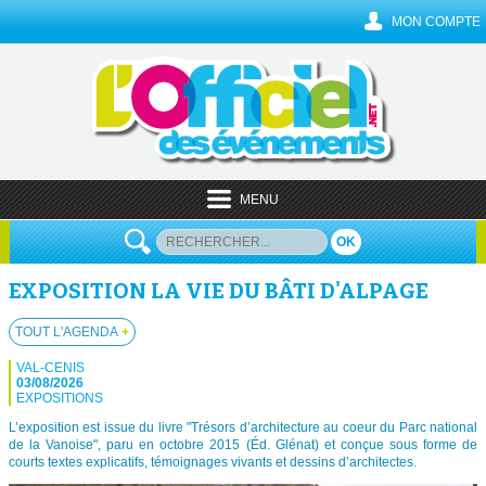
MON COMPTE
MENU
OK
EXPOSITION LA VIE DU BÂTI D'ALPAGE
TOUT L'AGENDA
+
VAL-CENIS
03/08/2026
EXPOSITIONS
L’exposition est issue du livre "Trésors d’architecture au coeur du Parc national
de la Vanoise", paru en octobre 2015 (Éd. Glénat) et conçue sous forme de
courts textes explicatifs, témoignages vivants et dessins d’architectes.