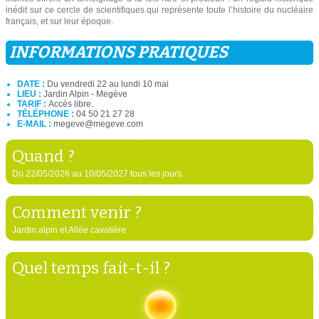
inédit sur ce cercle de scientifiques qui représente toute l’histoire du nucléaire
français, et sur leur époque.
INFORMATIONS PRATIQUES
DATE :
Du vendredi 22 au lundi 10 mai
LIEU :
Jardin Alpin - Megève
TARIF :
Accès libre.
TÉLÉPHONE :
04 50 21 27 28
E-MAIL :
megeve@megeve.com
Quand ?
Du 22/05/2026 au 10/05/2027 tous les jours.
Comment venir ?
Jardin alpin et Allée cavalière
Quel temps fait-t-il ?