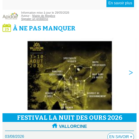
En savoir plus
Information mise à jour le 29/05/2026
Auteur :
Mairie de Megève
Signaler un problème
À NE PAS MANQUER
FESTIVAL LA NUIT DES OURS 2026
VALLORCINE
03/08/2026
EN SAVOIR
+