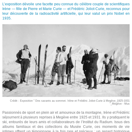
L’exposition dévoile une facette peu connue du célèbre couple de scientifiques
Irène — fille de Pierre et Marie Curie — et Frédéric Joliot-Curie, reconnus pour
leur découverte de la radioactivité artificielle, qui leur valut un prix Nobel en
1935.
Crédit : Exposition " Des savants au sommet. Irène et Frédéric Joliot-Curie à Megève_1925-1931
"_Megève - Mus
Passionnés de sport en plein air et amoureux de la montagne, Irène et Frédéric
séjournent à plusieurs reprises à Megève entre 1925 et 1931. Ils y pratiquent le
ski, entourés de leurs amis et collaborateurs de l’Institut du Radium. Issus des
albums familiaux et des collections du Musée Curie, ces moments de vie
intimes offrent un témoignage à la fois rare et précieux : un regard historique