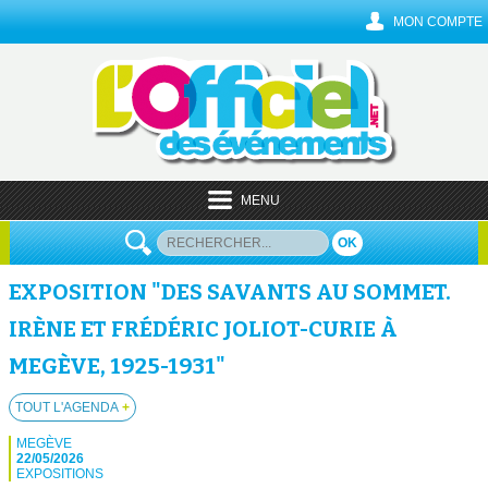
MON COMPTE
MENU
OK
EXPOSITION "DES SAVANTS AU SOMMET.
IRÈNE ET FRÉDÉRIC JOLIOT-CURIE À
MEGÈVE, 1925-1931"
TOUT L'AGENDA
+
MEGÈVE
22/05/2026
EXPOSITIONS