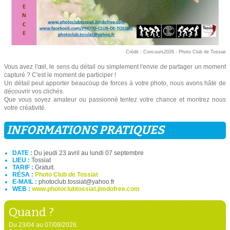
Crédit : Concours2026 - Photo Club de Tossiat
Vous avez l'œil, le sens du détail ou simplement l'envie de partager un moment
capturé ? C'est le moment de participer !
Un détail peut apporter beaucoup de forces à votre photo, nous avons hâte de
découvrir vos clichés.
Que vous soyez amateur ou passionné tentez votre chance et montrez nous
votre créativité.
INFORMATIONS PRATIQUES
DATE :
Du jeudi 23 avril au lundi 07 septembre
LIEU :
Tossiat
TARIF :
Gratuit.
RÉSA :
Photo Club de Tossiat
E-MAIL :
photoclub.tossiat@yahoo.fr
WEB :
www.photoclubtossiat.jimdofree.com
Quand ?
Du 23/04 au 07/09/2026.