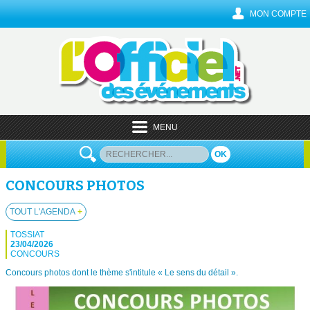
MON COMPTE
MENU
OK
CONCOURS PHOTOS
TOUT L'AGENDA
+
TOSSIAT
23/04/2026
CONCOURS
Concours photos dont le thème s'intitule « Le sens du détail ».