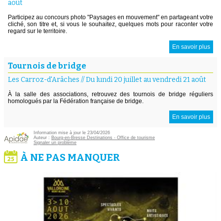
août
Participez au concours photo "Paysages en mouvement" en partageant votre
cliché, son titre et, si vous le souhaitez, quelques mots pour raconter votre
regard sur le territoire.
En savoir plus
Tournois de bridge
Les Carroz-d'Arâches
//
Du lundi 20 juillet au vendredi 21 août
À la salle des associations, retrouvez des tournois de bridge réguliers
homologués par la Fédération française de bridge.
En savoir plus
Information mise à jour le 23/04/2026
Auteur :
Bourg-en-Bresse Destinations - Office de tourisme
Signaler un problème
À NE PAS MANQUER