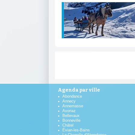
Agenda par ville
Abondance
Annecy
Annemasse
Avoriaz
Bellevaux
Bonneville
Châtel
Évian-les-Bains
La Chapelle-d'Abondance