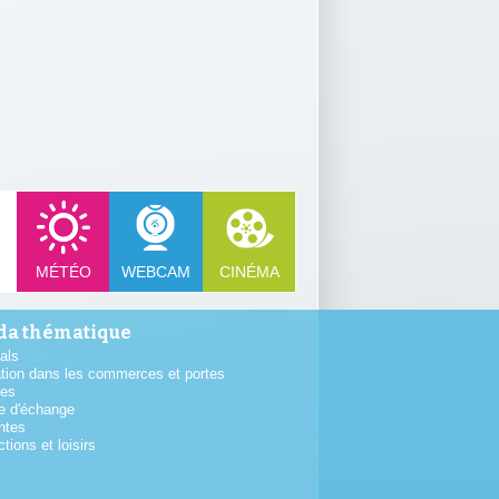
MÉTÉO
WEBCAM
CINÉMA
a thématique
als
tion dans les commerces et portes
tes
e d'échange
ntes
ctions et loisirs