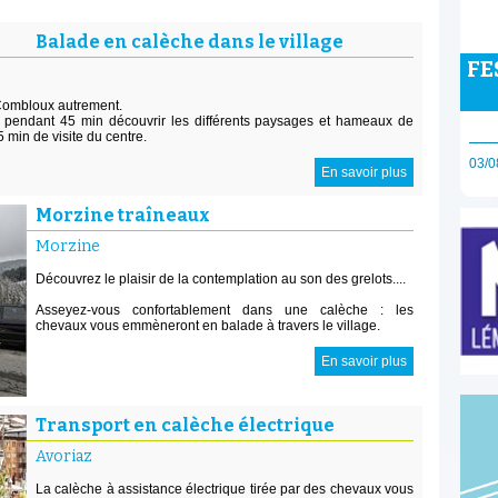
Balade en calèche dans le village
FE
 Combloux autrement.
z pendant 45 min découvrir les différents paysages et hameaux de
min de visite du centre.
03/0
En savoir plus
Morzine traîneaux
Morzine
Découvrez le plaisir de la contemplation au son des grelots....
Asseyez-vous confortablement dans une calèche : les
chevaux vous emmèneront en balade à travers le village.
En savoir plus
Transport en calèche électrique
Avoriaz
La calèche à assistance électrique tirée par des chevaux vous