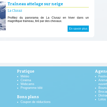
Traîneau attelage sur neige
La Clusaz
Profitez du panorama de La Clusaz en hiver dans un
magnifique traineau, tiré par des chevaux.
En savoir plus
Pratique
Agend
Météo
Festiv
Cinéma
Anima
Webcams
ouver
Programme télé
Bours
Broca
Distra
Bons plans
Lotos
Coupon de réductions