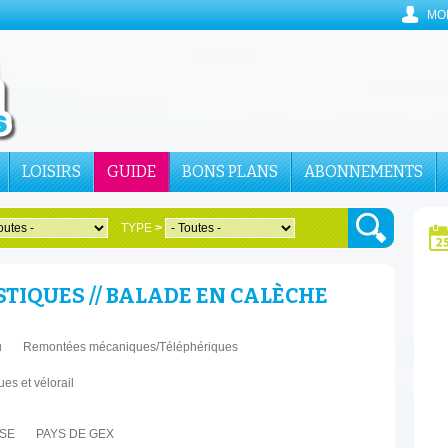
MO
LOISIRS
GUIDE
BONS PLANS
ABONNEMENTS
TYPE
>
TIQUES // BALADE EN CALÈCHE
u
Remontées mécaniques/Téléphériques
ues et vélorail
SSE
PAYS DE GEX