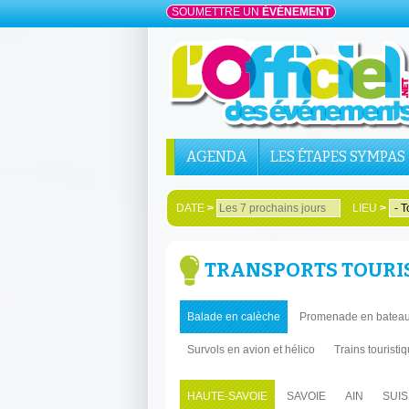
SOUMETTRE UN
ÉVÉNEMENT
AGENDA
LES ÉTAPES SYMPAS
DATE
>
LIEU
>
TRANSPORTS TOURIS
Balade en calèche
Promenade en batea
Survols en avion et hélico
Trains touristiq
HAUTE-SAVOIE
SAVOIE
AIN
SUI