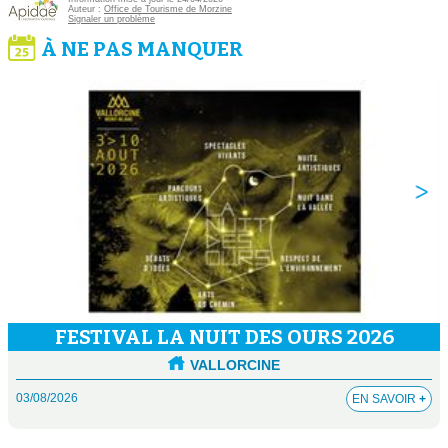
Auteur :
Office de Tourisme de Morzine
Signaler un problème
À NE PAS MANQUER
FESTIVAL LA NUIT DES OURS 2026
VALLORCINE
03/08/2026
EN SAVOIR
+