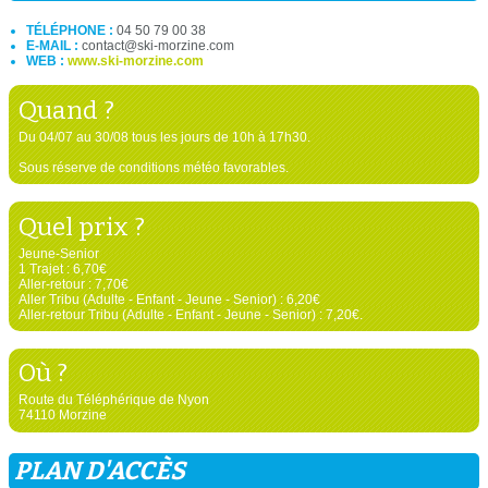
TÉLÉPHONE :
04 50 79 00 38
E-MAIL :
contact@ski-morzine.com
WEB :
www.ski-morzine.com
Quand ?
Du 04/07 au 30/08 tous les jours de 10h à 17h30.
Sous réserve de conditions météo favorables.
Quel prix ?
Jeune-Senior
1 Trajet : 6,70€
Aller-retour : 7,70€
Aller Tribu (Adulte - Enfant - Jeune - Senior) : 6,20€
Aller-retour Tribu (Adulte - Enfant - Jeune - Senior) : 7,20€.
Où ?
Route du Téléphérique de Nyon
74110 Morzine
PLAN D'ACCÈS