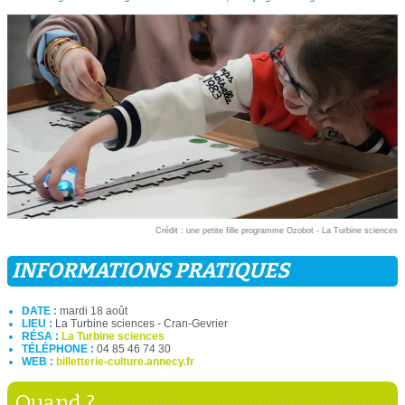
Crédit : une petite fille programme Ozobot - La Turbine sciences
INFORMATIONS PRATIQUES
DATE :
mardi 18 août
LIEU :
La Turbine sciences - Cran-Gevrier
RÉSA :
La Turbine sciences
TÉLÉPHONE :
04 85 46 74 30
WEB :
billetterie-culture.annecy.fr
Quand ?