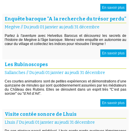
En savoir plus
Enquête baroque "A la recherche du trésor perdu"
Megève
//
Du jeudi 01 janvier au jeudi 31 décembre
Partez à l'aventure avec Helvetius Barocus et découvrez les secrets de
l'histoire de Megève à l'âge baroque. Menez votre enquête en autonomie au
cœur du village et collectez les indices pour résoudre l’énigme !
En savoir plus
Les Rubinoscopes
Sallanches
//
Du jeudi 01 janvier au jeudi 31 décembre
Ces courtes animations sont de petites expériences et démonstrations d’une
quinzaine de minutes qui sont quotidiennement assurées par les médiateurs
du Château des Rubins. Elles se déroulent dans un esprit très "C’est pas
sorcier" ou "d’Art d’Art".
En savoir plus
Visite contée sonore de Lhuis
Lhuis
//
Du jeudi 01 janvier au jeudi 31 décembre
De son glorieux passé médiéval, Lhuis garde garde quelques témoignages