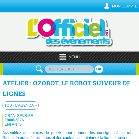
MON COMPTE
MENU
OK
ATELIER : OZOBOT, LE ROBOT SUIVEUR DE
LIGNES
TOUT L'AGENDA
+
CRAN-GEVRIER
18/08/2026
ENFANTS
Assemblez des pièces de puzzle pour donner des consignes à ce robot.
Guidez-le grâce à des lignes et des couleurs, et rejoignez la ligne d’arrivée.