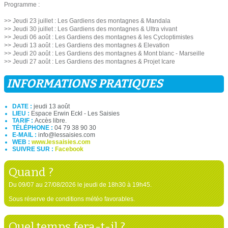
Programme :
>> Jeudi 23 juillet : Les Gardiens des montagnes & Mandala
>> Jeudi 30 juillet : Les Gardiens des montagnes & Ultra vivant
>> Jeudi 06 août : Les Gardiens des montagnes & les Cycloptimistes
>> Jeudi 13 août : Les Gardiens des montagnes & Elevation
>> Jeudi 20 août : Les Gardiens des montagnes & Mont blanc - Marseille
>> Jeudi 27 août : Les Gardiens des montagnes & Projet Icare
INFORMATIONS PRATIQUES
DATE :
jeudi 13 août
LIEU :
Espace Erwin Eckl - Les Saisies
TARIF :
Accès libre.
TÉLÉPHONE :
04 79 38 90 30
E-MAIL :
info@lessaisies.com
WEB :
www.lessaisies.com
SUIVRE SUR :
Facebook
Quand ?
Du 09/07 au 27/08/2026 le jeudi de 18h30 à 19h45.
Sous réserve de conditions météo favorables.
Quel temps fera-t-il ?