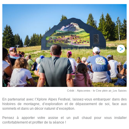
Crédit : Alpiscenies - le Cine plein air_Les Saisies
En partenariat avec l’Xplore Alpes Festival, laissez-vous embarquer dans des
histoires de montagne, d’exploration et de dépassement de soi, face aux
sommets et dans un décor naturel d’exception.
Pensez à apporter votre assise et un pull chaud pour vous installer
confortablement et profiter de la séance !