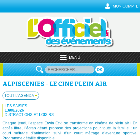
MON COMPTE
MENU
OK
ALPISCENIES - LE CINE PLEIN AIR
TOUT L'AGENDA
+
LES SAISIES
13/08/2026
DISTRACTIONS ET LOISIRS
Chaque jeudi, l’espace Erwin Eckl se transforme en cinéma de plein air ! En
accès libre, l’écran géant propose des projections pour toute la famille : un
court métrage d’animation suivi d’un court métrage d’aventure sportive.
Programme détaillé disponible