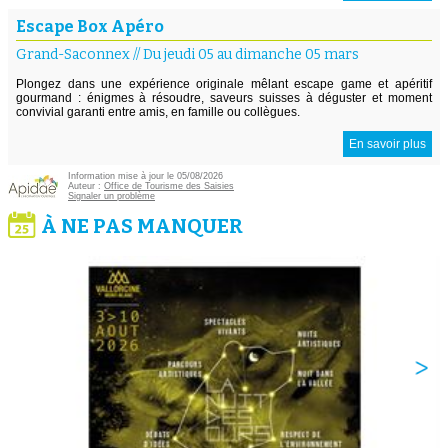
Escape Box Apéro
Grand-Saconnex
//
Du jeudi 05 au dimanche 05 mars
Plongez dans une expérience originale mêlant escape game et apéritif
gourmand : énigmes à résoudre, saveurs suisses à déguster et moment
convivial garanti entre amis, en famille ou collègues.
En savoir plus
Information mise à jour le 05/08/2026
Auteur :
Office de Tourisme des Saisies
Signaler un problème
À NE PAS MANQUER