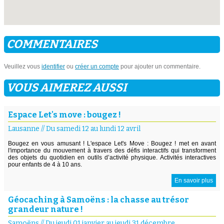
COMMENTAIRES
Veuillez vous
identifier
ou
créer un compte
pour ajouter un commentaire.
VOUS AIMEREZ AUSSI
Espace Let's move : bougez !
Lausanne
//
Du samedi 12 au lundi 12 avril
Bougez en vous amusant ! L'espace Let's Move : Bougez ! met en avant
l'importance du mouvement à travers des défis interactifs qui transforment
des objets du quotidien en outils d’activité physique. Activités interactives
pour enfants de 4 à 10 ans.
En savoir plus
Géocaching à Samoëns : la chasse au trésor
grandeur nature !
Samoëns
//
Du jeudi 01 janvier au jeudi 31 décembre