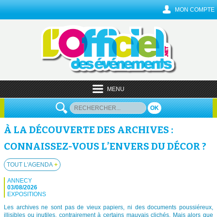
MON COMPTE
MENU
OK
À LA DÉCOUVERTE DES ARCHIVES :
CONNAISSEZ-VOUS L’ENVERS DU DÉCOR ?
TOUT L'AGENDA
+
ANNECY
03/08/2026
EXPOSITIONS
Les archives ne sont pas de vieux papiers, ni des documents poussiéreux,
illisibles ou inutiles, contrairement à certains mauvais clichés. Mais alors que