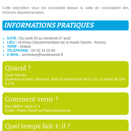
Cette exposition vous est accessible depuis la salle de consultation des
Archives départementales.
INFORMATIONS PRATIQUES
DATE :
Du lundi 03 au vendredi 07 août
LIEU :
Archives Départementales de la Haute-Savoie - Annecy
TARIF :
Gratuit.
TÉLÉPHONE :
04 50 33 20 80
E-MAIL :
archedep@hautesavoie.fr
Quand ?
Toute l'année
Ouverture le lundi, mercredi, jeudi et vendredi de 9h à 17h. Le mardi de 10h
à 17h.
Comment venir ?
Bus SIBRA : ligne n° 4
Arrêts : Plaine Novel ou Plaine Edelweiss
Quel temps fait-t-il ?