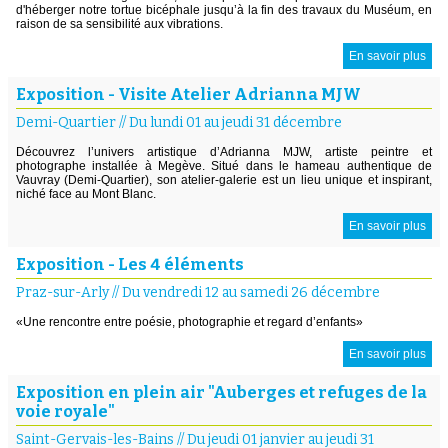
d'héberger notre tortue bicéphale jusqu’à la fin des travaux du Muséum, en
raison de sa sensibilité aux vibrations.
En savoir plus
Exposition - Visite Atelier Adrianna MJW
Demi-Quartier
//
Du lundi 01 au jeudi 31 décembre
Découvrez l’univers artistique d’Adrianna MJW, artiste peintre et
photographe installée à Megève. Situé dans le hameau authentique de
Vauvray (Demi-Quartier), son atelier-galerie est un lieu unique et inspirant,
niché face au Mont Blanc.
En savoir plus
Exposition - Les 4 éléments
Praz-sur-Arly
//
Du vendredi 12 au samedi 26 décembre
«Une rencontre entre poésie, photographie et regard d’enfants»
En savoir plus
Exposition en plein air "Auberges et refuges de la
voie royale"
Saint-Gervais-les-Bains
//
Du jeudi 01 janvier au jeudi 31