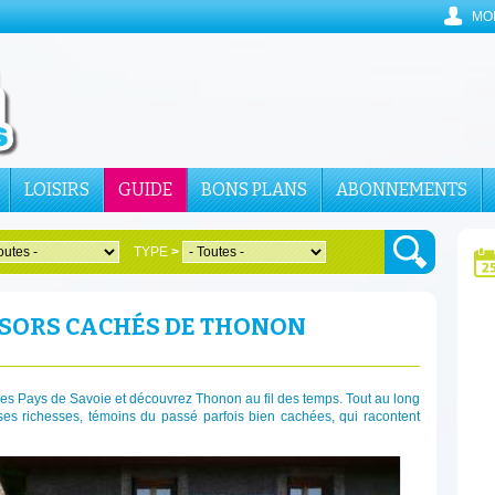
MO
LOISIRS
GUIDE
BONS PLANS
ABONNEMENTS
TYPE
>
RÉSORS CACHÉS DE THONON
des Pays de Savoie et découvrez Thonon au fil des temps. Tout au long
ses richesses, témoins du passé parfois bien cachées, qui racontent