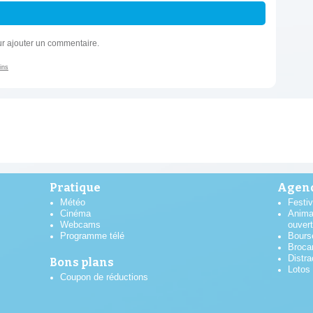
r ajouter un commentaire.
ins
Pratique
Agend
Météo
Festiv
Cinéma
Anima
Webcams
ouver
Programme télé
Bours
Broca
Distra
Bons plans
Lotos
Coupon de réductions