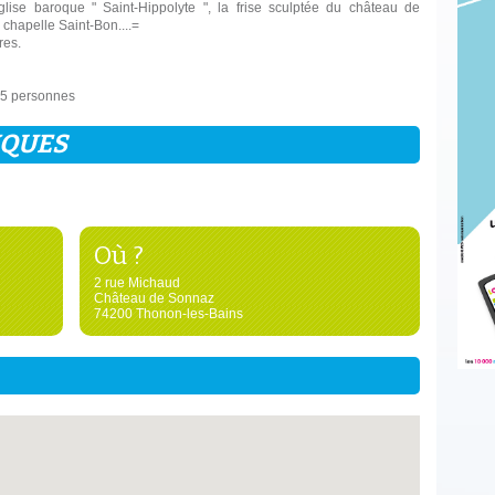
glise baroque " Saint-Hippolyte ", la frise sculptée du château de
a chapelle Saint-Bon....=
res.
35 personnes
IQUES
Où ?
2 rue Michaud
Château de Sonnaz
74200 Thonon-les-Bains