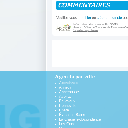
COMMENTAIRES
Veuillez vous
identifier
ou
créer un compte
pou
Information mise à jour le 26/10/2015
Auteur :
Office de Tourisme de Thonon-les-Ba
Signaler un problème
Agenda par ville
Abondance
Annecy
Annemasse
Avoriaz
Bellevaux
Bonneville
Châtel
Évian-les-Bains
La Chapelle-d'Abondance
Les Gets