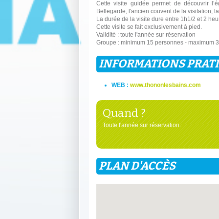
Cette visite guidée permet de découvrir l’é
Bellegarde, l'ancien couvent de la visitation, l
La durée de la visite dure entre 1h1/2 et 2 heu
Cette visite se fait exclusivement à pied.
Validité : toute l'année sur réservation
Groupe : minimum 15 personnes - maximum 
INFORMATIONS PRAT
WEB :
www.thononlesbains.com
Quand ?
Toute l'année sur réservation.
PLAN D'ACCÈS