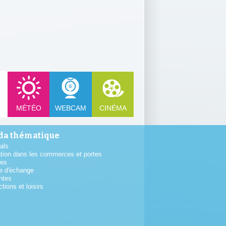
MÉTÉO
WEBCAM
CINÉMA
a thématique
als
tion dans les commerces et portes
tes
e d'échange
ntes
ctions et loisirs