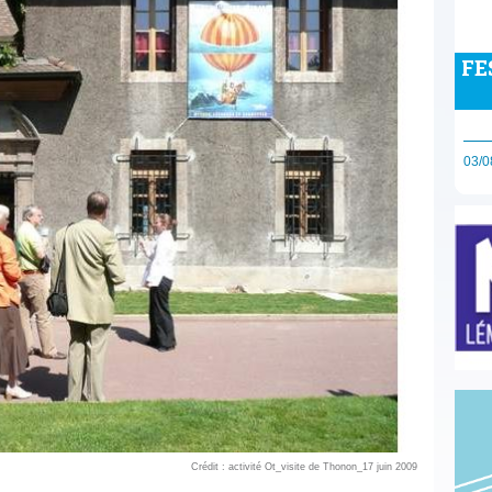
FE
03/0
Crédit : activité Ot_visite de Thonon_17 juin 2009