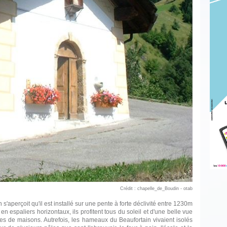
Crédit : chapelle_de_Boudin - otab
 s'aperçoit qu'il est installé sur une pente à forte déclivité entre 1230m
n espaliers horizontaux, ils profitent tous du soleil et d'une belle vue
es de maisons. Autrefois, les hameaux du Beaufortain vivaient isolés