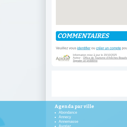
COMMENTAIRES
Veuillez vous
identifier
ou
créer un compte
pou
Information mise à jour le 20/10/2025
Auteur :
Office de Tourisme d'Arêches-Beaufo
Signaler un problème
Agenda par ville
Abondance
Annecy
Annemasse
Avoriaz