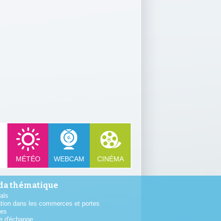
MÉTÉO
WEBCAM
CINÉMA
a thématique
als
tion dans les commerces et portes
tes
e d'échange