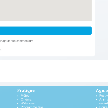
r ajouter un commentaire.
rt
Pratique
Agend
Météo
Festiv
Cinéma
Anima
Webcams
ouver
Programme télé
Bours