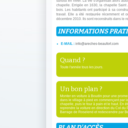
surtout en hiver. La vie s'organisait alors auto
chapelle. Errigée en 1630, la chapelle Sai
bois. Les habitants ont participé à sa constr
travail. Elle a été restaurée récemment et o
décembre 2010. Ils sont reconstruits dans le res
INFORMATIONS PRAT
E-MAIL :
info@areches-beaufort.com
Quand ?
Toute l'année tous les jours.
Un bon plan ?
Monter en voiture à Boudin pour une prom
dans le village à pied en commençant par l
chapelle, puis le four à pain et le haut. En ét
reprendre la voiture en direction du Col du P
Barrage de Roselend et redescendre par Be
PLAN D'ACCÈS