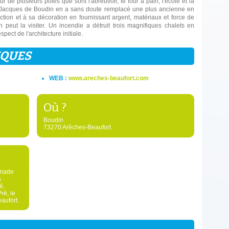
ur de plusieurs pôles que sont l'abreuvoir, le four à pain, l'école et la
nt Jacques de Boudin en a sans doute remplacé une plus ancienne en
uction et à sa décoration en fournissant argent, matériaux et force de
n peut la visiter. Un incendie a détruit trois magnifiques chalets en
pect de l'architecture initiale.
IQUES
WEB :
www.areches-beaufort.com
Où ?
Boudin
73270 Arêches-Beaufort
enade
a
é,
ré, le
aufort.