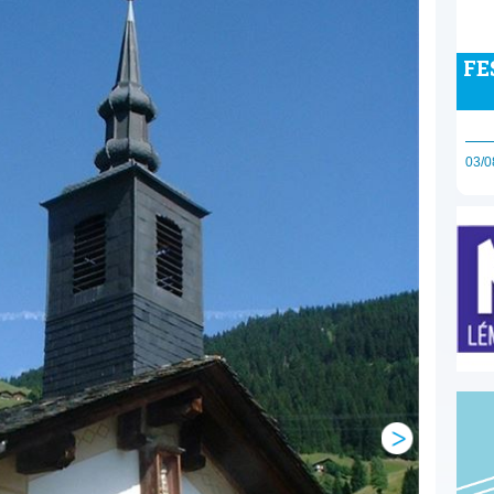
FE
03/0