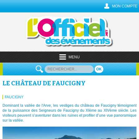
MON COMPTE
MENU
OK
LE CHÂTEAU DE FAUCIGNY
FAUCIGNY
Dominant la vallée de l'Arve, les vestiges du château de Faucigny témoignent
de la puissance des Seigneurs de Faucigny du XIème au XIVème siècle. Les
visiteurs peuvent s’aventurer dans les ruines et profiter d’une vue panoramique
sur la vallée.