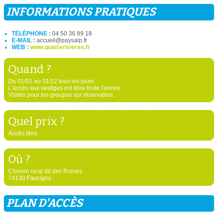
INFORMATIONS PRATIQUES
TÉLÉPHONE :
04 50 36 89 18
E-MAIL :
accueil@paysalp.fr
WEB :
www.quatrerivieres.fr
Quand ?
Du 01/01 au 31/12 tous les jours.
L'accès aux vestiges est libre toute l'année.
Visites pour les groupes sur réservation.
Quel prix ?
Accès libre.
Où ?
Chemin rural dit des Ruines
74130 Faucigny
PLAN D'ACCÈS