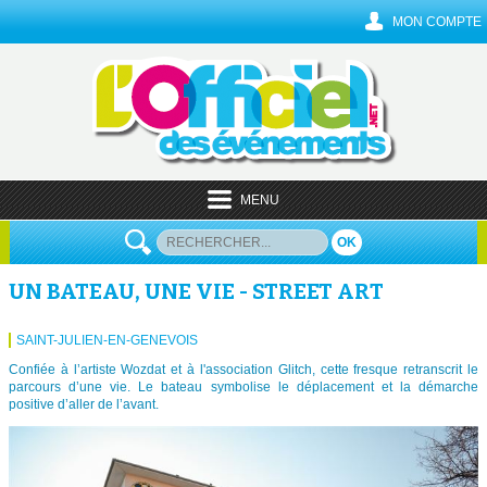
MON COMPTE
MENU
OK
UN BATEAU, UNE VIE - STREET ART
SAINT-JULIEN-EN-GENEVOIS
Confiée à l’artiste Wozdat et à l'association Glitch, cette fresque retranscrit le
parcours d’une vie. Le bateau symbolise le déplacement et la démarche
positive d’aller de l’avant.