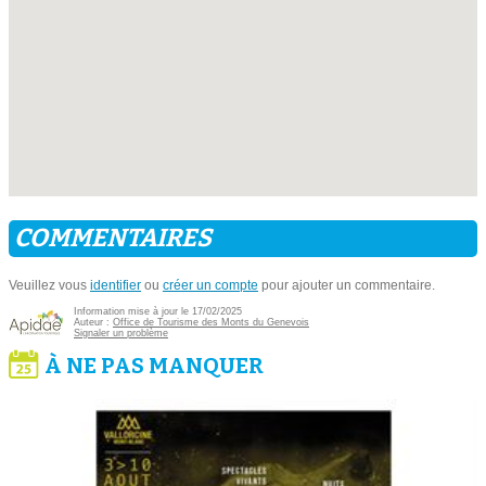
COMMENTAIRES
Veuillez vous
identifier
ou
créer un compte
pour ajouter un commentaire.
Information mise à jour le 17/02/2025
Auteur :
Office de Tourisme des Monts du Genevois
Signaler un problème
À NE PAS MANQUER