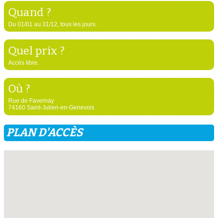
Quand ?
Du 01/01 au 31/12, tous les jours.
Quel prix ?
Accès libre.
Où ?
Rue de Favernay
74160 Saint-Julien-en-Genevois
PLAN D'ACCÈS