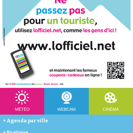
MÉTÉO
WEBCAM
CINÉMA
+
Agenda par ville
Abondance
+
Pratique