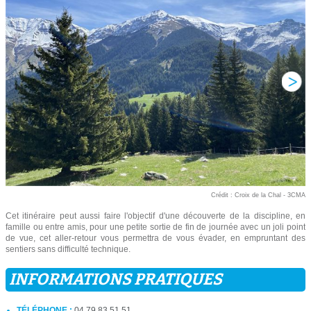
Crédit : Croix de la Chal - 3CMA
Cet itinéraire peut aussi faire l'objectif d'une découverte de la discipline, en
famille ou entre amis, pour une petite sortie de fin de journée avec un joli point
de vue, cet aller-retour vous permettra de vous évader, en empruntant des
sentiers sans difficulté technique.
INFORMATIONS PRATIQUES
TÉLÉPHONE :
04 79 83 51 51