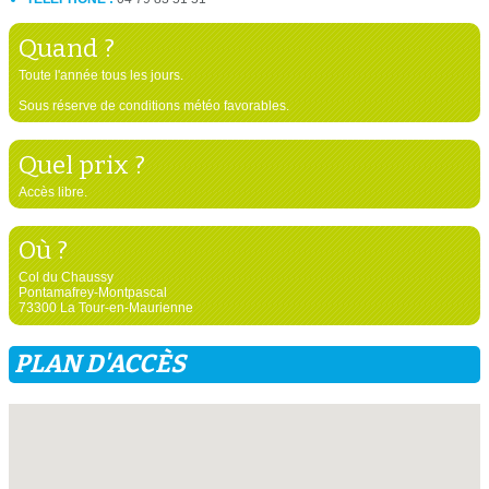
Quand ?
Toute l'année tous les jours.
Sous réserve de conditions météo favorables.
Quel prix ?
Accès libre.
Où ?
Col du Chaussy
Pontamafrey-Montpascal
73300 La Tour-en-Maurienne
PLAN D'ACCÈS