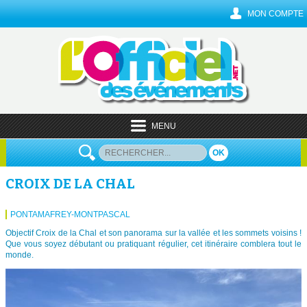
MON COMPTE
MENU
OK
CROIX DE LA CHAL
PONTAMAFREY-MONTPASCAL
Objectif Croix de la Chal et son panorama sur la vallée et les sommets voisins !
Que vous soyez débutant ou pratiquant régulier, cet itinéraire comblera tout le
monde.