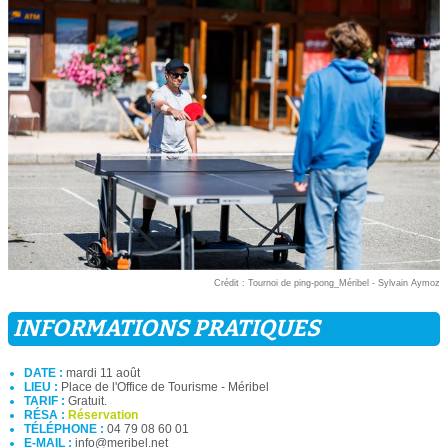
Crédit : Tournoi de ping-pong_Méribel - Sylvain Aymoz
INFORMATIONS PRATIQUES
DATE :
mardi 11 août
LIEU :
Place de l'Office de Tourisme - Méribel
TARIF :
Gratuit.
RÉSA :
Réservation
TÉLÉPHONE :
04 79 08 60 01
E-MAIL :
info@meribel.net