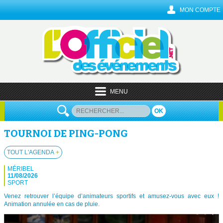
MON COMPTE
MENU
OK
TOURNOI DE PING-PONG
TOUT L'AGENDA
+
MÉRIBEL
11/08/2026
SPORT
Venez retrouver l’équipe d’animateurs sportifs et amusez-vous avec eux !
Animation annulée en cas de pluie.