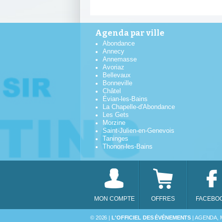
Agenda par ville
Abondance
Annecy
Annemasse
Avoriaz
Bellevaux
Bonneville
Châtel
Évian-les-Bains
La Chapelle-d'Abondance
Les Gets
Morzine
Saint-Julien-en-Genevois
Taninges
Thonon-les-Bains
MON COMPTE
OFFRES
FACEBO
DIM
© 2026 |
L'OFFICIEL DES ÉVÉNEMENTS
| AGENDA, 