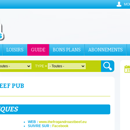
MO
LOISIRS
GUIDE
BONS PLANS
ABONNEMENTS
TYPE
>
EEF PUB
IQUES
WEB :
www.thefrogandroastbeef.eu
SUIVRE SUR :
Facebook