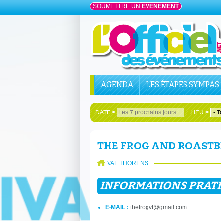
SOUMETTRE UN
ÉVÉNEMENT
AGENDA
LES ÉTAPES SYMPAS
DATE
>
LIEU
>
THE FROG AND ROASTB
VAL THORENS
INFORMATIONS PRAT
E-MAIL :
thefrogvt@gmail.com