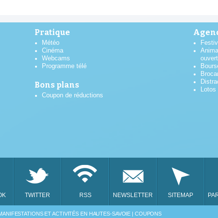
Pratique
Agend
Météo
Festiv
Cinéma
Anima
Webcams
ouver
Programme télé
Bours
Broca
Distra
Bons plans
Lotos
Coupon de réductions
AOÛT
2026
OK
TWITTER
RSS
NEWSLETTER
SITEMAP
PA
LUN
MAR
MER
JEU
VEN
MANIFESTATIONS ET ACTIVITÉS EN HAUTES-SAVOIE | COUPONS