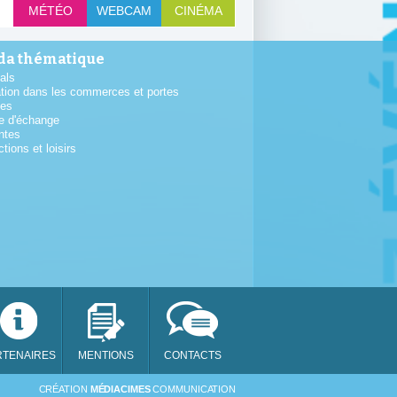
MÉTÉO
WEBCAM
CINÉMA
a thématique
als
tion dans les commerces et portes
tes
e d'échange
ntes
ctions et loisirs
RTENAIRES
MENTIONS
CONTACTS
SAM
CRÉATION
MÉDIACIMES
COMMUNICATION