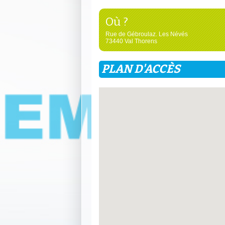
Où ?
Rue de Gébroulaz. Les Névés
73440 Val Thorens
PLAN D'ACCÈS