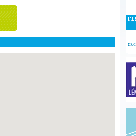
FE
03/0