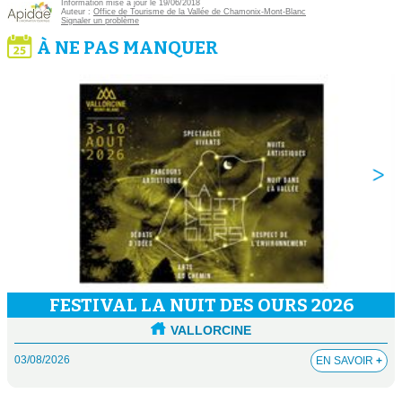
Information mise à jour le 19/06/2018
Auteur :
Office de Tourisme de la Vallée de Chamonix-Mont-Blanc
Signaler un problème
À NE PAS MANQUER
FESTIVAL LA NUIT DES OURS 2026
VALLORCINE
03/08/2026
EN SAVOIR
+