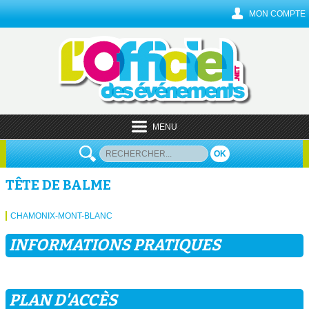
MON COMPTE
MENU
OK
TÊTE DE BALME
CHAMONIX-MONT-BLANC
INFORMATIONS PRATIQUES
PLAN D'ACCÈS