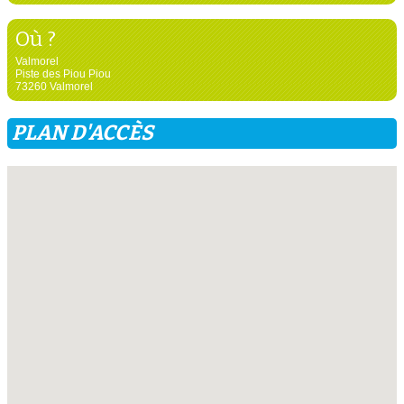
Où ?
Valmorel
Piste des Piou Piou
73260 Valmorel
PLAN D'ACCÈS