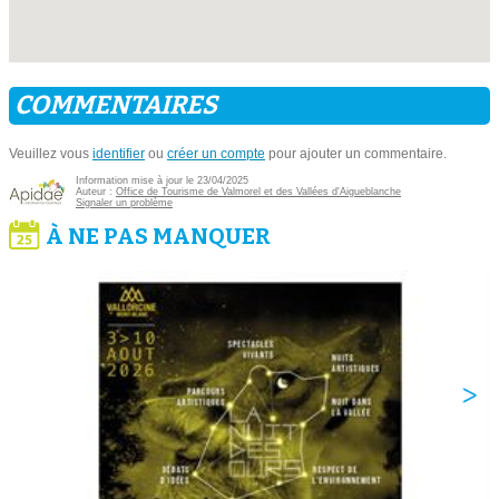
COMMENTAIRES
Veuillez vous
identifier
ou
créer un compte
pour ajouter un commentaire.
Information mise à jour le 23/04/2025
Auteur :
Office de Tourisme de Valmorel et des Vallées d'Aigueblanche
Signaler un problème
À NE PAS MANQUER