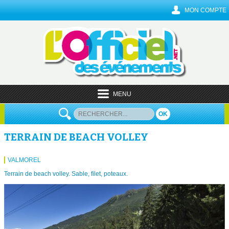
MON COMPTE
MENU
OK
TERRAIN DE BEACH VOLLEY
VALMOREL
Terrain de beach volley. Sable, filet, poteaux.