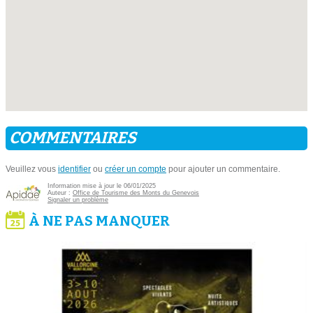
COMMENTAIRES
Veuillez vous
identifier
ou
créer un compte
pour ajouter un commentaire.
Information mise à jour le 06/01/2025
Auteur :
Office de Tourisme des Monts du Genevois
Signaler un problème
À NE PAS MANQUER