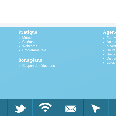
Pratique
Agend
Météo
Festiv
Cinéma
Anima
Webcams
ouver
Programme télé
Bours
Broca
Distra
Bons plans
Lotos
Coupon de réductions
AOÛT
2026