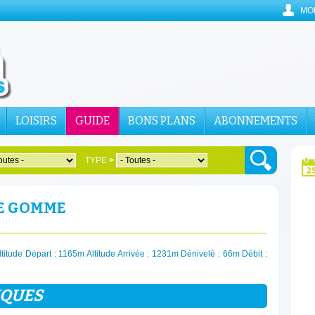
MO
LOISIRS
GUIDE
BONS PLANS
ABONNEMENTS
TYPE
>
DE GOMME
ltitude Départ : 1165m Altitude Arrivée : 1231m Dénivelé : 66m Débit :
IQUES