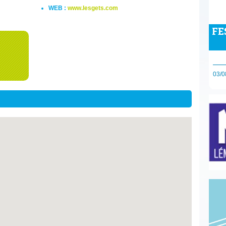
WEB :
www.lesgets.com
FE
03/0