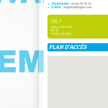
TÉLÉPHONE :
04 50 79 79 79
E-MAIL :
lesgets@lesgets.com
Où ?
Maison des Gets
BP 28
74260 Les Gets
PLAN D'ACCÈS