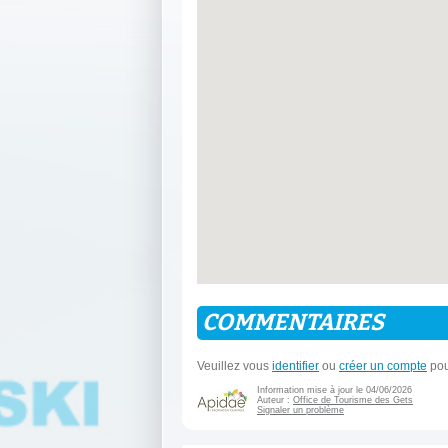
COMMENTAIRES
Veuillez vous
identifier
ou
créer un compte
pou
Information mise à jour le 04/06/2026
Auteur :
Office de Tourisme des Gets
Signaler un problème