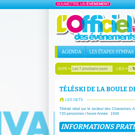
SOUMETTRE UN
ÉVÉNEMENT
AGENDA
LES ÉTAPES SYMPAS
DATE
>
LIEU
>
TÉLÉSKI DE LA BOULE 
LES GETS
Téléski situé sur le secteur des Chavannes. A
720 personnes / heure Année : 1936
INFORMATIONS PRAT