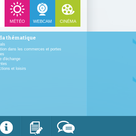
MÉTÉO
WEBCAM
CINÉMA
a thématique
als
tion dans les commerces et portes
tes
e d'échange
ntes
ctions et loisirs