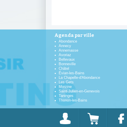
Agenda par ville
Abondance
Annecy
Annemasse
Avoriaz
Bellevaux
Bonneville
Châtel
Évian-les-Bains
La Chapelle-d'Abondance
Les Gets
Morzine
Saint-Julien-en-Genevois
Taninges
Thonon-les-Bains