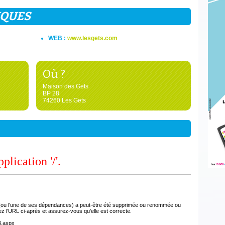
IQUES
WEB :
www.lesgets.com
Où ?
Maison des Gets
BP 28
74260 Les Gets