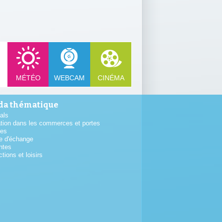
MÉTÉO
WEBCAM
CINÉMA
a thématique
als
tion dans les commerces et portes
tes
e d'échange
ntes
ctions et loisirs