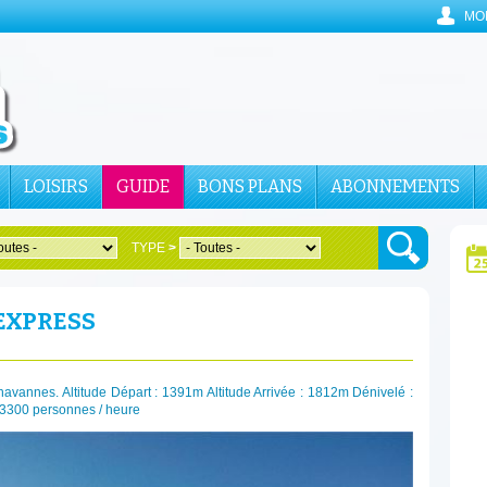
MO
LOISIRS
GUIDE
BONS PLANS
ABONNEMENTS
TYPE
>
 EXPRESS
havannes. Altitude Départ : 1391m Altitude Arrivée : 1812m Dénivelé :
 3300 personnes / heure