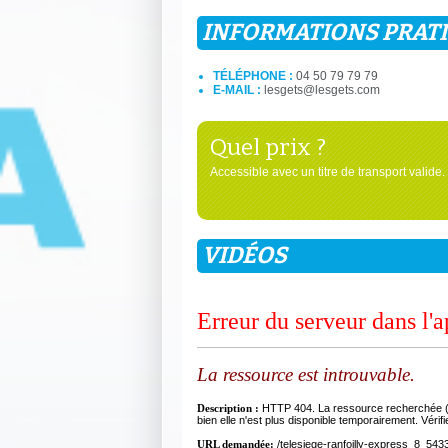
INFORMATIONS PRAT
TÉLÉPHONE :
04 50 79 79 79
E-MAIL :
lesgets@lesgets.com
Quel prix ?
Accessible avec un titre de transport valide.
VIDÉOS