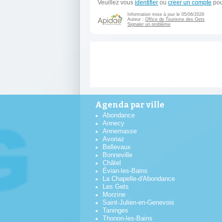
Veuillez vous
identifier
ou
créer un compte
pou
Information mise à jour le 05/06/2026
Auteur :
Office de Tourisme des Gets
Signaler un problème
Agenda par ville
Abondance
Annecy
Annemasse
Avoriaz
Bellevaux
Bonneville
Châtel
Évian-les-Bains
La Chapelle-d'Abondance
Les Gets
Morzine
Saint-Julien-en-Genevois
Taninges
Thonon-les-Bains