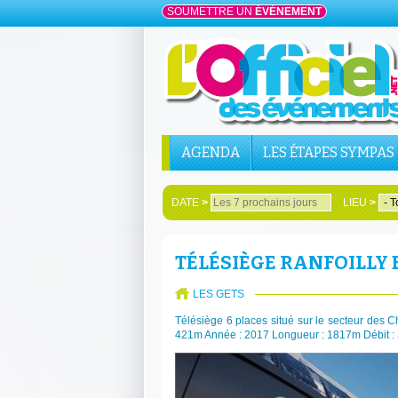
SOUMETTRE UN
ÉVÉNEMENT
AGENDA
LES ÉTAPES SYMPAS
DATE
>
LIEU
>
TÉLÉSIÈGE RANFOILLY
LES GETS
Télésiège 6 places situé sur le secteur des C
421m Année : 2017 Longueur : 1817m Débit :