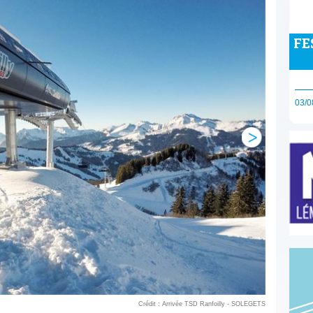
FE
03/0
Crédit : Arrivée TSD Ranfoilly - SOLEGETS