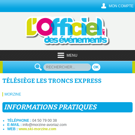
MON COMPTE
MENU
OK
TÉLÉSIÈGE LES TRONCS EXPRESS
MORZINE
INFORMATIONS PRATIQUES
TÉLÉPHONE :
04 50 79 00 38
E-MAIL :
info@morzine-avoriaz.com
WEB :
www.ski-morzine.com