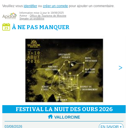
Veuillez vous
identifier
ou
créer un compte
pour ajouter un commentaire.
Information mise à jour le 19/06/2025
Auteur :
Office de Tourisme de Morzine
Signaler un problème
À NE PAS MANQUER
FESTIVAL LA NUIT DES OURS 2026
VALLORCINE
03/08/2026
EN SAVOIR
+