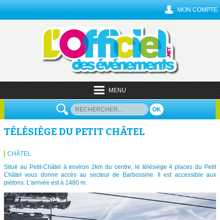
MON COMPTE
MENU
OK
TÉLÉSIÈGE DU PETIT CHÂTEL
CHÂTEL
Situé au Petit-Châtel à environ 2km du centre, le télésiège 4 places du Petit
Châtel vous donne accès au secteur de Barbossine. Il est accessible aux
piétons. L'arrivée est à 1480 m.