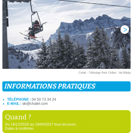
Crédit : Télésiège Petit Châtel - Val Média
INFORMATIONS PRATIQUES
TÉLÉPHONE :
04 50 73 34 24
E-MAIL :
ski@chatel.com
Quand ?
Du 19/12/2026 au 18/04/2027 tous les jours.
Dates à confirmer.