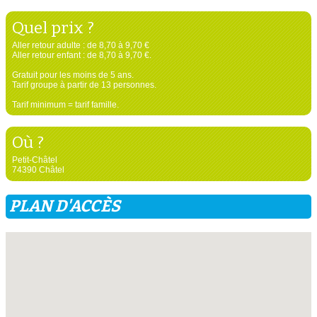
Quel prix ?
Aller retour adulte : de 8,70 à 9,70 €
Aller retour enfant : de 8,70 à 9,70 €.
Gratuit pour les moins de 5 ans.
Tarif groupe à partir de 13 personnes.
Tarif minimum = tarif famille.
Où ?
Petit-Châtel
74390 Châtel
PLAN D'ACCÈS