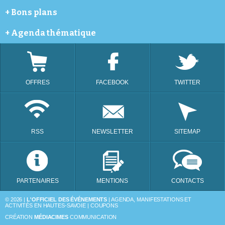
Annemasse
Météo
+
Bons plans
Avoriaz
Cinéma
Bellevaux
Webcams
Coupon de réductions
+
Agenda thématique
Bonneville
Programme télé
Châtel
Festivals
Évian-les-Bains
Animation dans les commerces et portes ouvertes
La Chapelle-d'Abondance
Bourse d'échange
Les Gets
Brocantes
OFFRES
FACEBOOK
TWITTER
Morzine
Distractions et loisirs
Saint-Julien-en-Genevois
Lotos
Taninges
Thonon-les-Bains
RSS
NEWSLETTER
SITEMAP
PARTENAIRES
MENTIONS
CONTACTS
© 2026 |
L'OFFICIEL DES ÉVÉNEMENTS
| AGENDA, MANIFESTATIONS ET
ACTIVITÉS EN HAUTES-SAVOIE | COUPONS
CRÉATION
MÉDIACIMES
COMMUNICATION