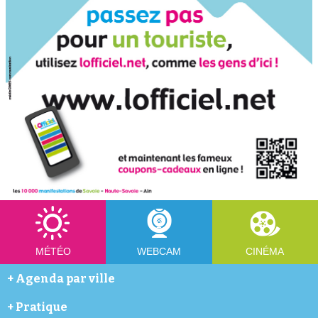
MÉTÉO
WEBCAM
CINÉMA
+
Agenda par ville
Abondance
+
Pratique
Annecy