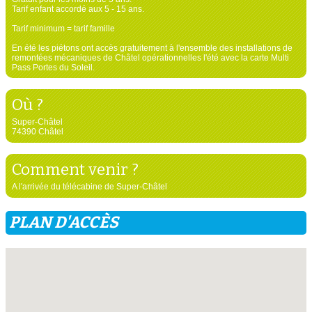
Tarif enfant accordé aux 5 - 15 ans.
Tarif minimum = tarif famille
En été les piétons ont accès gratuitement à l'ensemble des installations de
remontées mécaniques de Châtel opérationnelles l'été avec la carte Multi
Pass Portes du Soleil.
Où ?
Super-Châtel
74390 Châtel
Comment venir ?
A l'arrivée du télécabine de Super-Châtel
PLAN D'ACCÈS