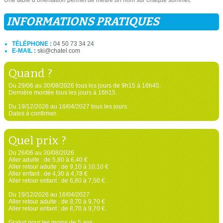
Une table d’orientation permet de mettre un nom sur chaque sommet.
INFORMATIONS PRATIQUES
TÉLÉPHONE :
04 50 73 34 24
E-MAIL :
ski@chatel.com
Quand ?
Du 29/06 au 30/08/2026 tous les jours de 9h15 à 16h45.
Dernière montée tous les jours à 16h15.
Du 19/12/2026 au 18/04/2027 tous les jours.
Dates à confirmer.
Quel prix ?
Du 26/06 au 30/08/2026
Aller adulte : de 5,80 à 6,40 €
Aller retour adulte : de 9,10 à 10,10 €
Aller enfant : de 4,30 à 4,78 €
Aller retour enfant : de 6,80 à 7,50 €.
Du 19/12/2026 au 18/04/2027
Aller retour adulte : de 8,70 à 9,70 €
Aller retour enfant : de 8,70 à 9,70 €.
Gratuit pour les moins de 5 ans.