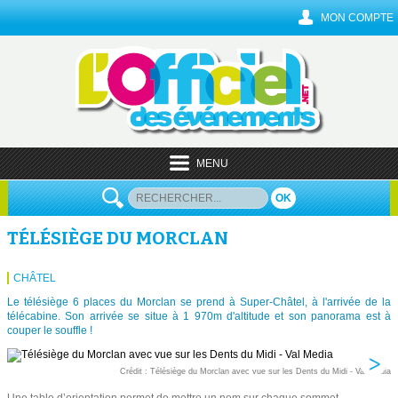
MON COMPTE
MENU
OK
TÉLÉSIÈGE DU MORCLAN
CHÂTEL
Le télésiège 6 places du Morclan se prend à Super-Châtel, à l'arrivée de la
télécabine. Son arrivée se situe à 1 970m d'altitude et son panorama est à
couper le souffle !
Crédit : Télésiège du Morclan avec vue sur les Dents du Midi - Val Media