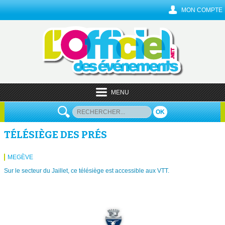
MON COMPTE
MENU
OK
TÉLÉSIÈGE DES PRÉS
MEGÈVE
Sur le secteur du Jaillet, ce télésiège est accessible aux VTT.