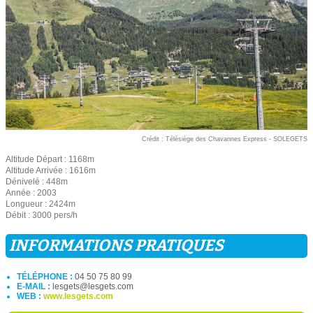
Crédit : Télésiège des Chavannes Express - SOLEGETS
Altitude Départ : 1168m
Altitude Arrivée : 1616m
Dénivelé : 448m
Année : 2003
Longueur : 2424m
Débit : 3000 pers/h
INFORMATIONS PRATIQUES
TÉLÉPHONE :
04 50 75 80 99
E-MAIL :
lesgets@lesgets.com
WEB :
www.lesgets.com