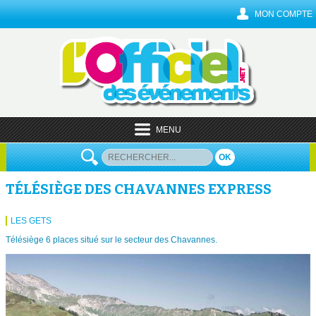
MON COMPTE
MENU
OK
TÉLÉSIÈGE DES CHAVANNES EXPRESS
LES GETS
Télésiège 6 places situé sur le secteur des Chavannes.