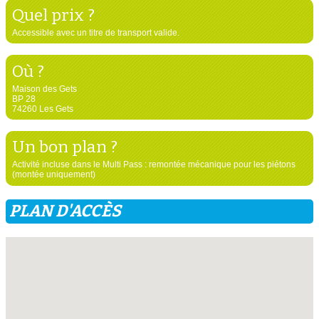
Quel prix ?
Accessible avec un titre de transport valide.
Où ?
Maison des Gets
BP 28
74260 Les Gets
Un bon plan ?
Activité incluse dans le Multi Pass : remontée mécanique pour les piétons
(montée uniquement)
PLAN D'ACCÈS