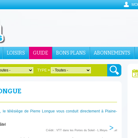
MO
LOISIRS
GUIDE
BONS PLANS
ABONNEMENTS
TYPE
>
LONGUE
, le télésiège de Pierre Longue vous conduit directement à Plaine-
Crédit : VTT dans les Portes du Soleil - L.Meyer-Châtel