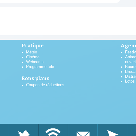
Pratique
Agend
Météo
Festiv
Cinéma
Anima
Webcams
ouver
Programme télé
Bours
Broca
Distra
Bons plans
Lotos
Coupon de réductions