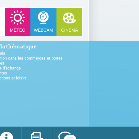
MÉTÉO
WEBCAM
CINÉMA
a thématique
als
tion dans les commerces et portes
tes
e d'échange
ntes
ctions et loisirs