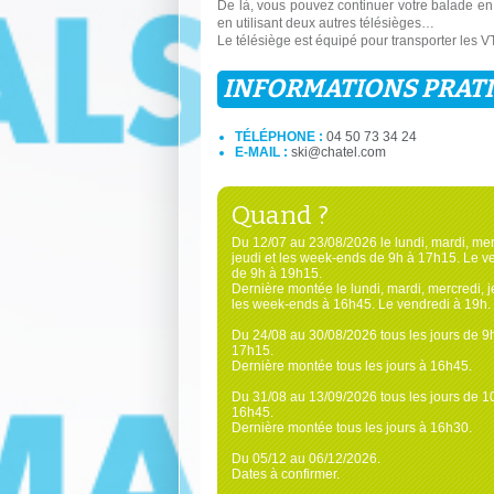
De là, vous pouvez continuer votre balade e
en utilisant deux autres télésièges…
Le télésiège est équipé pour transporter les V
INFORMATIONS PRAT
TÉLÉPHONE :
04 50 73 34 24
E-MAIL :
ski@chatel.com
Quand ?
Du 12/07 au 23/08/2026 le lundi, mardi, mer
jeudi et les week-ends de 9h à 17h15. Le v
de 9h à 19h15.
Dernière montée le lundi, mardi, mercredi, j
les week-ends à 16h45. Le vendredi à 19h.
Du 24/08 au 30/08/2026 tous les jours de 9
17h15.
Dernière montée tous les jours à 16h45.
Du 31/08 au 13/09/2026 tous les jours de 1
16h45.
Dernière montée tous les jours à 16h30.
Du 05/12 au 06/12/2026.
Dates à confirmer.