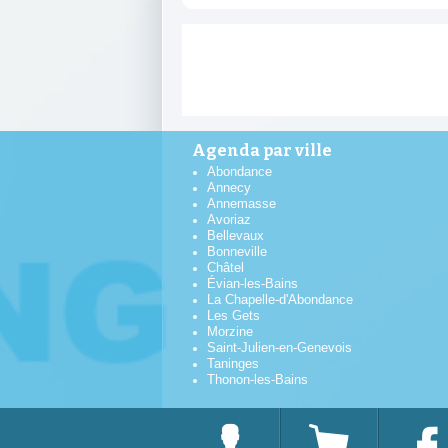
Agenda par ville
Abondance
Annecy
Annemasse
Avoriaz
Bellevaux
Bonneville
Châtel
Évian-les-Bains
La Chapelle-d'Abondance
Les Gets
Morzine
Saint-Julien-en-Genevois
Taninges
Thonon-les-Bains