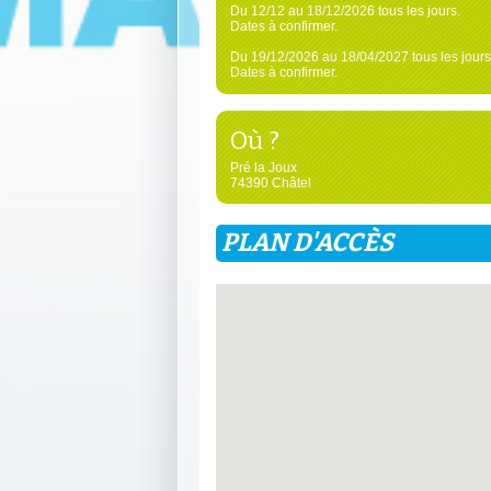
Du 12/12 au 18/12/2026 tous les jours.
Dates à confirmer.
Du 19/12/2026 au 18/04/2027 tous les jours
Dates à confirmer.
Où ?
Pré la Joux
74390 Châtel
PLAN D'ACCÈS