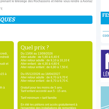
n prenant le télésiège des Rochassons et même vous rendre à Avoriaz
TT.
FE
IQUES
03/0
Quel prix ?
credi,
Du 13/06 au 13/09/2026
endredi
Aller adulte : de 5,80 à 6,40 €
Aller retour adulte : de 9,10 à 10,10 €
eudi et
Aller enfant : de 4,30 à 4,80 €
Aller retour enfant : de 6,80 à 7,50 €.
h15 à
Du 05/12/2026 au 18/04/2027
Aller retour adulte : de 8,70 à 9,70 €
Aller retour enfant : de 8,70 à 9,70 €.
0h à
Gratuit pour les moins de 5 ans.
Tarif enfant accordé aux 5 - 15 ans.
Tarif minimum = tarif famille
En été les piétons ont accès gratuitement à
l'ensemble des installations de remontées