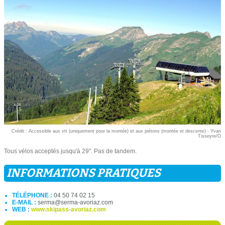
Crédit : Accessible aux vtt (uniquement pour la montée) et aux piétons (montée et descente) - Yvan
Tisseyre/O
Tous vélos acceptés jusqu'à 29''. Pas de tandem.
INFORMATIONS PRATIQUES
TÉLÉPHONE :
04 50 74 02 15
E-MAIL :
serma@serma-avoriaz.com
WEB :
www.skipass-avoriaz.com