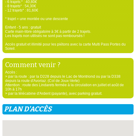
- 6 trajets:* : 40,80€
- 8 trajets* : 54,30€
- 12 trajets* : 81,60€
* trajet = une montée ou une descente
Enfant - 5 ans : gratuit
Carte main-libre obligatoire à 3€ à partir de 2 trajets.
Les trajets non utilisés ne sont pas remboursés !
Accès gratuit et illimité pour les piétons avec la carte Multi Pass Portes du
Soleil.
Comment venir ?
Accès :
> par la route : par la D228 depuis le Lac de Montriond ou par la D338
depuis la route d'Avoriaz. (Col de Joux-Verte)
Attention : route des Lindarets fermée à la circulation en juillet et août de
10h à 17h
> par la télécabine d'Ardent (payante), avec parking gratuit.
PLAN D'ACCÈS