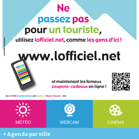
MÉTÉO
WEBCAM
CINÉMA
+
Agenda par ville