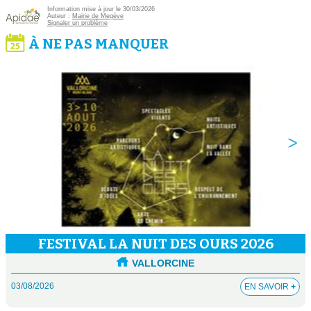
Information mise à jour le 30/03/2026
Auteur :
Mairie de Megève
Signaler un problème
À NE PAS MANQUER
FESTIVAL LA NUIT DES OURS 2026
VALLORCINE
03/08/2026
EN SAVOIR
+