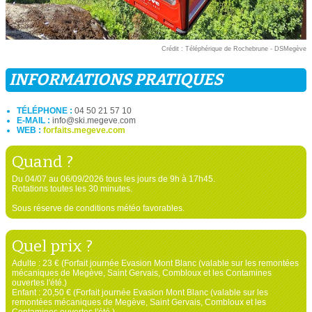
Crédit : Téléphérique de Rochebrune - DSMegève
INFORMATIONS PRATIQUES
TÉLÉPHONE :
04 50 21 57 10
E-MAIL :
info@ski.megeve.com
WEB :
forfaits.megeve.com
Quand ?
Du 04/07 au 06/09/2026 tous les jours de 9h à 17h45.
Rotations toutes les 30 minutes.
Sous réserve de conditions météo favorables.
Quel prix ?
Adulte : 23 € (Forfait journée Evasion Mont Blanc (valable sur les remontées
mécaniques de Megève, Saint Gervais, Combloux et les Contamines
ouvertes l'été.)
Enfant : 20,50 € (Forfait journée Evasion Mont Blanc (valable sur les
remontées mécaniques de Megève, Saint Gervais, Combloux et les
Contamines ouvertes l'été.)