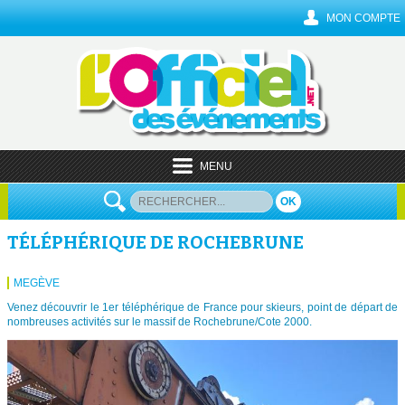
MON COMPTE
MENU
OK
TÉLÉPHÉRIQUE DE ROCHEBRUNE
MEGÈVE
Venez découvrir le 1er téléphérique de France pour skieurs, point de départ de
nombreuses activités sur le massif de Rochebrune/Cote 2000.