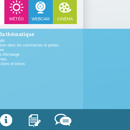
MÉTÉO
WEBCAM
CINÉMA
a thématique
als
tion dans les commerces et portes
tes
e d'échange
ntes
ctions et loisirs