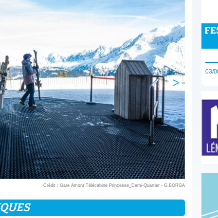
FE
03/0
Crédit : Gare Amont Télécabine Princesse_Demi-Quartier - G.BORGA
IQUES