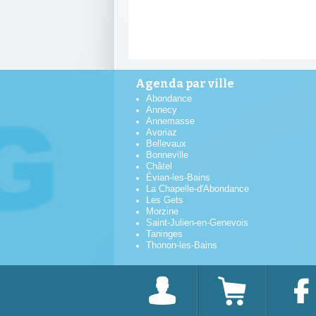
Agenda par ville
Abondance
Annecy
Annemasse
Avoriaz
Bellevaux
Bonneville
Châtel
Évian-les-Bains
La Chapelle-d'Abondance
Les Gets
Morzine
Saint-Julien-en-Genevois
Taninges
Thonon-les-Bains