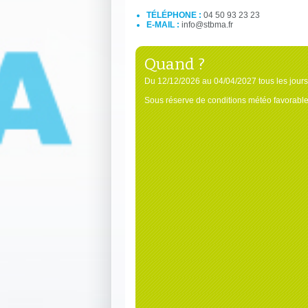
TÉLÉPHONE :
04 50 93 23 23
E-MAIL :
info@stbma.fr
Quand ?
Du 12/12/2026 au 04/04/2027 tous les jours
Sous réserve de conditions météo favorable