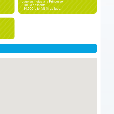
Luge sur neige à la Princesse :
- 10€ la descente
- 34.50€ le forfait 4h de luge.