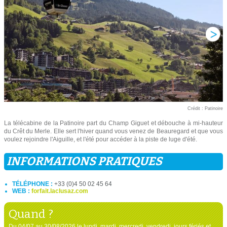
Crédit : Patinoire
La télécabine de la Patinoire part du Champ Giguet et débouche à mi-hauteur
du Crêt du Merle. Elle sert l'hiver quand vous venez de Beauregard et que vous
voulez rejoindre l'Aiguille, et l'été pour accéder à la piste de luge d'été.
INFORMATIONS PRATIQUES
TÉLÉPHONE :
+33 (0)4 50 02 45 64
WEB :
forfait.laclusaz.com
Quand ?
Du 04/07 au 30/08/2026 le lundi, mardi, mercredi, vendredi, jours fériés et