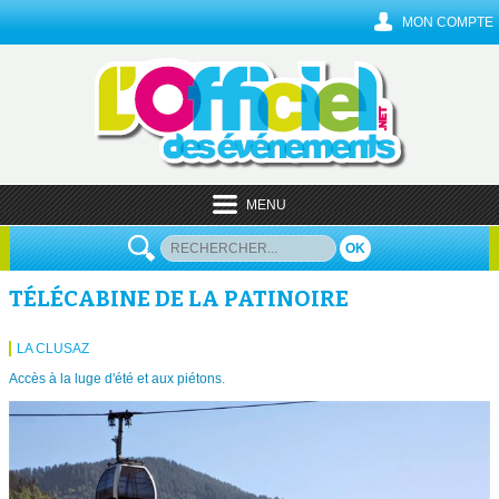
MON COMPTE
MENU
OK
TÉLÉCABINE DE LA PATINOIRE
LA CLUSAZ
Accès à la luge d'été et aux piétons.