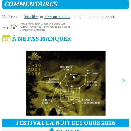
COMMENTAIRES
Veuillez vous
identifier
ou
créer un compte
pour ajouter un commentaire.
Information mise à jour le 11/04/2026
Auteur :
Office de Tourisme de La Clusaz
Signaler un problème
À NE PAS MANQUER
FESTIVAL LA NUIT DES OURS 2026