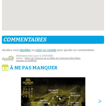
COMMENTAIRES
Veuillez vous
identifier
ou
créer un compte
pour ajouter un commentaire.
Information mise à jour le 10/07/2026
Auteur :
Office de Tourisme de la Vallée de Chamonix-Mont-Blanc
Signaler un problème
À NE PAS MANQUER