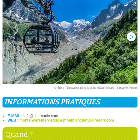
Crédit : Télécabine de la Mer de Glace départ - Benjamin Frison
INFORMATIONS PRATIQUES
E-MAIL :
info@chamonix.com
WEB :
montenversmerdeglace.montblancnaturalresort.com
Quand ?