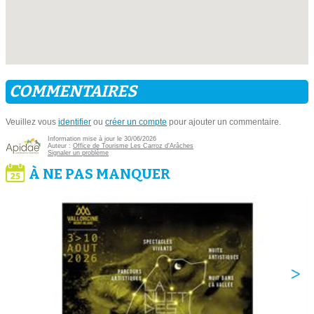
COMMENTAIRES
Veuillez vous
identifier
ou
créer un compte
pour ajouter un commentaire.
Information mise à jour le 30/06/2026
Auteur :
Office de Tourisme Les Carroz d'Arâches
Signaler un problème
À NE PAS MANQUER