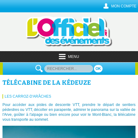
MON COMPTE
MENU
OK
TÉLÉCABINE DE LA KÉDEUZE
LES CARROZ-D'ARÂCHES
Pour accéder aux pistes de descente VTT, prendre le départ de sentiers
pédestres ou VTT, décoller en parapente, admirer le panorama sur la vallée de
l'Arve, goûter à l'alpage ou bien encore pour voir le Mont-Blanc, la télécabine
vous transporte au sommet.