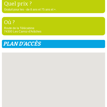
Quel prix ?
Gratuit pour les - de 8 ans et 75 ans et +.
Où ?
Route de la Télécabine
74300 Les Carroz-d'Arâches
PLAN D'ACCÈS