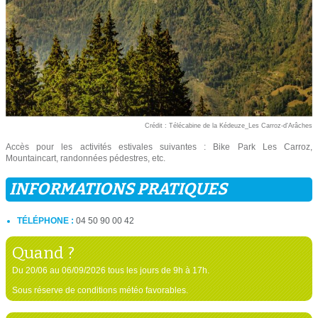
Crédit : Télécabine de la Kédeuze_Les Carroz-d'Arâches
Accès pour les activités estivales suivantes : Bike Park Les Carroz,
Mountaincart, randonnées pédestres, etc.
INFORMATIONS PRATIQUES
TÉLÉPHONE :
04 50 90 00 42
Quand ?
Du 20/06 au 06/09/2026 tous les jours de 9h à 17h.
Sous réserve de conditions météo favorables.