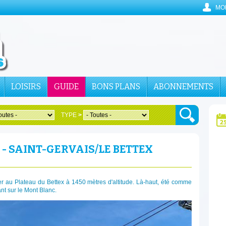
MO
LOISIRS
GUIDE
BONS PLANS
ABONNEMENTS
TYPE
>
 - SAINT-GERVAIS/LE BETTEX
er au Plateau du Bettex à 1450 mètres d'altitude. Là-haut, été comme
nt sur le Mont Blanc.