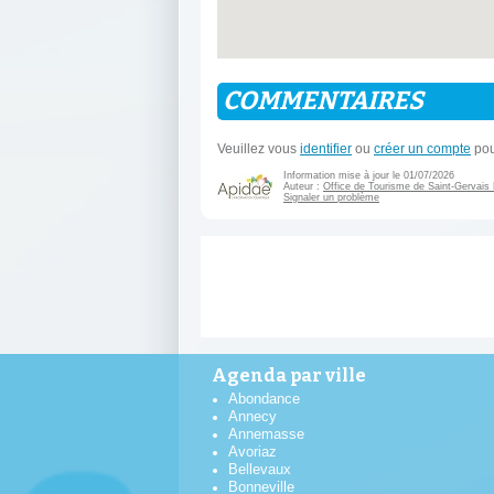
COMMENTAIRES
Veuillez vous
identifier
ou
créer un compte
pou
Information mise à jour le 01/07/2026
Auteur :
Office de Tourisme de Saint-Gervais
Signaler un problème
Agenda par ville
Abondance
Annecy
Annemasse
Avoriaz
Bellevaux
Bonneville