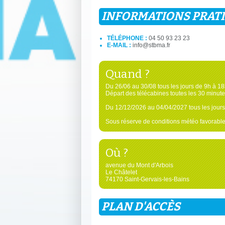
INFORMATIONS PRAT
TÉLÉPHONE :
04 50 93 23 23
E-MAIL :
info@stbma.fr
Quand ?
Du 26/06 au 30/08 tous les jours de 9h à 18
Départ des télécabines toutes les 30 minute
Du 12/12/2026 au 04/04/2027 tous les jours
Sous réserve de conditions météo favorable
Où ?
avenue du Mont d'Arbois
Le Châtelet
74170 Saint-Gervais-les-Bains
PLAN D'ACCÈS