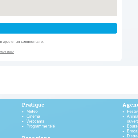
r ajouter un commentaire.
 Mont-Blanc
Pratique
Agend
Météo
Festiv
Cinéma
Anima
Webcams
ouver
Programme télé
Bours
Broca
Distra