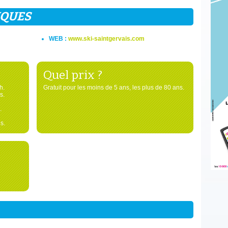
IQUES
WEB :
www.ski-saintgervais.com
Quel prix ?
h.
Gratuit pour les moins de 5 ans, les plus de 80 ans.
s.
.
s.