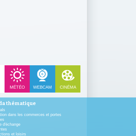
MÉTÉO
WEBCAM
CINÉMA
a thématique
als
tion dans les commerces et portes
tes
e d'échange
ntes
ctions et loisirs