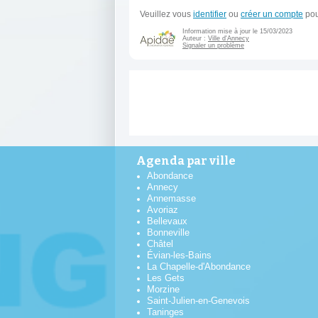
Veuillez vous
identifier
ou
créer un compte
pou
Information mise à jour le 15/03/2023
Auteur :
Ville d'Annecy
Signaler un problème
Agenda par ville
Abondance
Annecy
Annemasse
Avoriaz
Bellevaux
Bonneville
Châtel
Évian-les-Bains
La Chapelle-d'Abondance
Les Gets
Morzine
Saint-Julien-en-Genevois
Taninges