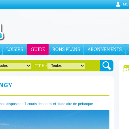
MO
LOISIRS
GUIDE
BONS PLANS
ABONNEMENTS
TYPE
>
INGY
ball dispose de 7 courts de tennis et d'une aire de pétanque.