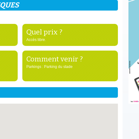
IQUES
Quel prix ?
Accès libre.
Comment venir ?
Parkings : Parking du stade