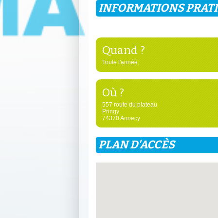
INFORMATIONS PRAT
Quand ?
Toute l'année.
Où ?
557 route du plateau
Pringy
74370 Annecy
PLAN D'ACCÈS