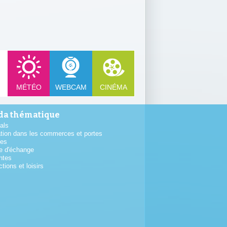
MÉTÉO
WEBCAM
CINÉMA
a thématique
als
tion dans les commerces et portes
tes
e d'échange
ntes
ctions et loisirs