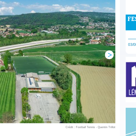
FE
03/0
Crédit : Football Tennis - Quentin Trillot