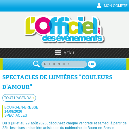
MON COMPTE
MENU
OK
SPECTACLES DE LUMIÈRES "COULEURS
D’AMOUR"
TOUT L'AGENDA
+
BOURG-EN-BRESSE
14/08/2026
SPECTACLES
Du 3 juillet au 29 août 2026, découvrez chaque vendredi et samedi à partir de
22h, les mises en lumière artistiques du patrimoine de Bourg-en-Bresse.