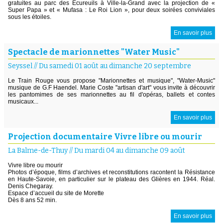
gratuites au parc des Écureuils à Ville-la-Grand avec la projection de «
Super Papa » et « Mufasa : Le Roi Lion », pour deux soirées conviviales
sous les étoiles.
En savoir plus
Spectacle de marionnettes "Water Music"
Seyssel
//
Du samedi 01 août au dimanche 20 septembre
Le Train Rouge vous propose "Marionnettes et musique", "Water-Music"
musique de G.F Haendel. Marie Coste "artisan d'art" vous invite à découvrir
les pantomimes de ses marionnettes au fil d'opéras, ballets et contes
musicaux...
En savoir plus
Projection documentaire Vivre libre ou mourir
La Balme-de-Thuy
//
Du mardi 04 au dimanche 09 août
Vivre libre ou mourir
Photos d’époque, films d’archives et reconstitutions racontent la Résistance
en Haute-Savoie, en particulier sur le plateau des Glières en 1944. Réal.
Denis Chegaray.
Espace d’accueil du site de Morette
Dès 8 ans 52 min.
En savoir plus