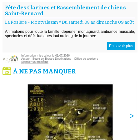
Fête des Clarines et Rassemblement de chiens
Saint-Bernard
La Rosière - Montvalezan
//
Du samedi 08 au dimanche 09 août
Animations pour toute la famille, déjeuner montagnard, ambiance musicale,
spectacles et défis ludiques tout au long de la journée.
En savoir plus
Information mise à jour le 01/07/2026
Auteur :
Bourg-en-Bresse Destinations - Office de tourisme
Signaler un problème
À NE PAS MANQUER